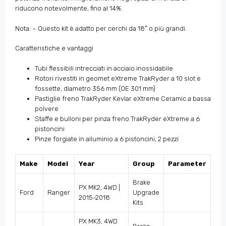
riducono notevolmente, fino al 14%.
Nota: – Questo kit è adatto per cerchi da 18″ o più grandi.
Caratteristiche e vantaggi
Tubi flessibili intrecciati in acciaio inossidabile
Rotori rivestiti in geomet eXtreme TrakRyder a 10 slot e
fossette, diametro 356 mm (OE 301 mm)
Pastiglie freno TrakRyder Kevlar eXtreme Ceramic a bassa
polvere
Staffe e bulloni per pinza freno TrakRyder eXtreme a 6
pistoncini
Pinze forgiate in alluminio a 6 pistoncini, 2 pezzi
Make
Model
Year
Group
Parameter
Brake
PX MK2, 4WD |
Ford
Ranger
Upgrade
2015-2018
Kits
PX MK3, 4WD