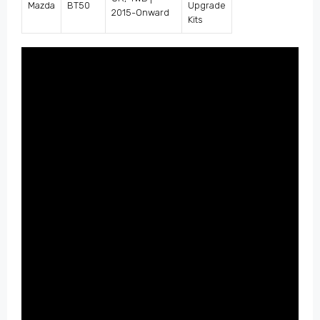
Mazda
BT50
Upgrade
2015-Onward
Kits