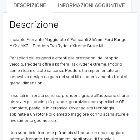
DESCRIZIONE
INFORMAZIONI AGGIUNTIVE
Descrizione
Impianto Frenante Maggiorato 6 Pompanti 356mm Ford Ranger
MK2 / MK3 – Pedders TrakRyder eXtreme Brake Kit
Per i piloti più esigenti e attenti alle prestazioni del proprio
veicolo, Pedders offre il kit freni TrakRyder eXtreme. Proprio
come i team di auto da corsa, Pedders ha implementato un
innovativo design da gara nei suoi kit di potenziamento freni di
grandi dimensioni.
I risultati in frenata sono sorprendenti grazie all’adozione di una
pinza a 6 pistoncini più grande, guarnizioni con specifiche OE
complete, pastiglie in ceramica Kevlar ad alta tecnologia
abbinate a un rotore di diametro maggiore con 10 scanalature e
rivestimento geometrico.
Una superficie frenante più ampia si traduce in una maggiore
potenza frenante. I miglioramenti negli spazi di frenata si