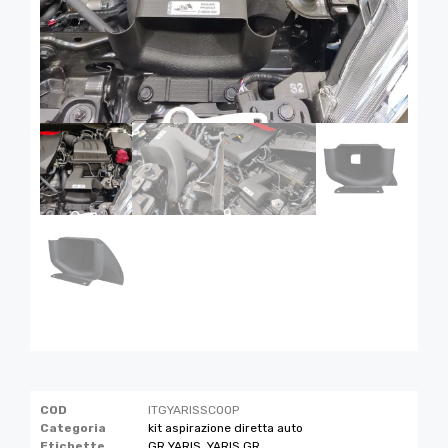
COD
ITGYARISSCOOP
Categoria
kit aspirazione diretta auto
Etichette
GR YARIS
,
YARIS GR