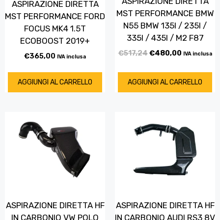
ASPIRAZIONE DIRETTA
ASPIRAZIONE DIRETTA
MST PERFORMANCE BMW
MST PERFORMANCE FORD
N55 BMW 135I / 235I /
FOCUS MK4 1.5T
335I / 435I / M2 F87
ECOBOOST 2019+
€
517,24
€
480,00
IVA inclusa
€
365,00
IVA inclusa
AGGIUNGI AL CARRELLO
AGGIUNGI AL CARRELLO
ASPIRAZIONE DIRETTA HF
ASPIRAZIONE DIRETTA HF
IN CARBONIO VW POLO
IN CARBONIO AUDI RS3 8V