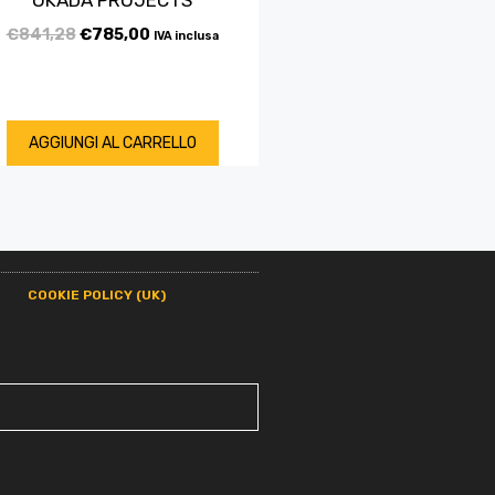
€
841,28
€
785,00
IVA inclusa
AGGIUNGI AL CARRELLO
COOKIE POLICY (UK)