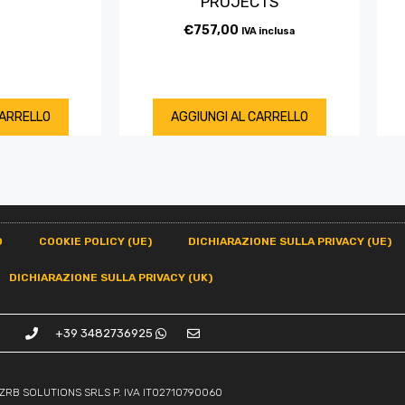
PROJECTS
€
757,00
IVA inclusa
CARRELLO
AGGIUNGI AL CARRELLO
O
COOKIE POLICY (UE)
DICHIARAZIONE SULLA PRIVACY (UE)
DICHIARAZIONE SULLA PRIVACY (UK)
+39 3482736925
ZRB SOLUTIONS SRLS P. IVA IT02710790060