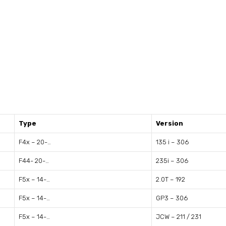
Type
Version
F4x – 20-…
135 i – 306
F44- 20-…
235i – 306
F5x – 14-…
2.0T – 192
F5x – 14-…
GP3 – 306
F5x – 14-…
JCW – 211 / 231