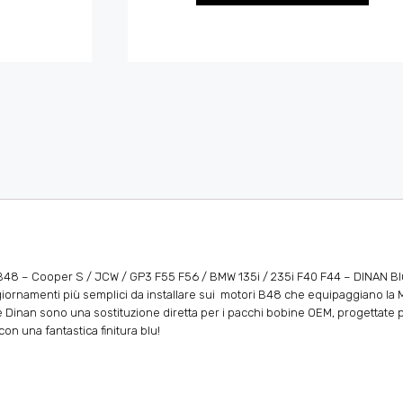
 B48 – Cooper S / JCW / GP3 F55 F56 / BMW 135i / 235i F40 F44 – DINAN Bl
iornamenti più semplici da installare sui motori B48 che equipaggiano la 
e Dinan sono una sostituzione diretta per i pacchi bobine OEM, progettate 
on una fantastica finitura blu!