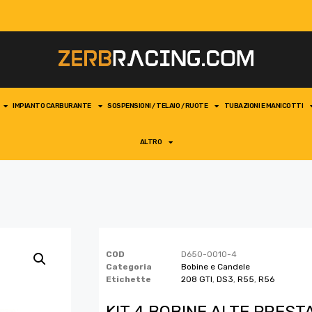
IMPIANTO CARBURANTE
SOSPENSIONI / TELAIO / RUOTE
TUBAZIONI E MANICOTTI
ALTRO
COD
D650-0010-4
Categoria
Bobine e Candele
Etichette
208 GTI
,
DS3
,
R55
,
R56