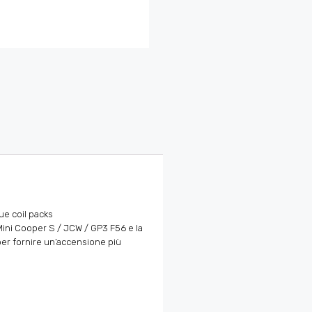
ue coil packs
Mini Cooper S / JCW / GP3 F56 e la
per fornire un’accensione più