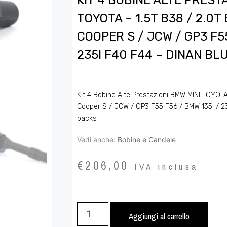
KIT 4 BOBINE ALTE PREST
TOYOTA – 1.5T B38 / 2.0T
COOPER S / JCW / GP3 F55
235I F40 F44 – DINAN BL
Kit 4 Bobine Alte Prestazioni BMW MINI TOYOTA
Cooper S / JCW / GP3 F55 F56 / BMW 135i / 23
packs
Vedi anche:
Bobine e Candele
€
206,00
IVA inclusa
Aggiungi al carrello