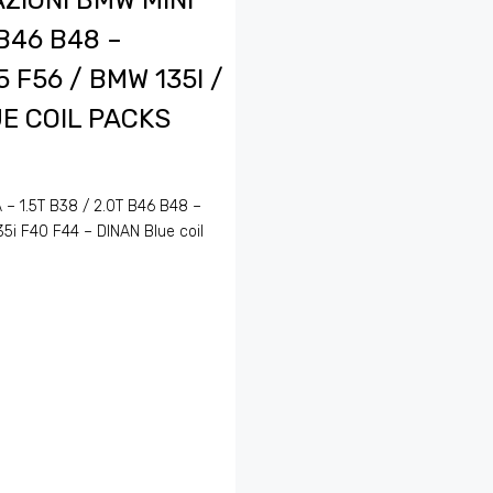
AZIONI BMW MINI
 B46 B48 –
 F56 / BMW 135I /
UE COIL PACKS
 – 1.5T B38 / 2.0T B46 B48 –
5i F40 F44 – DINAN Blue coil