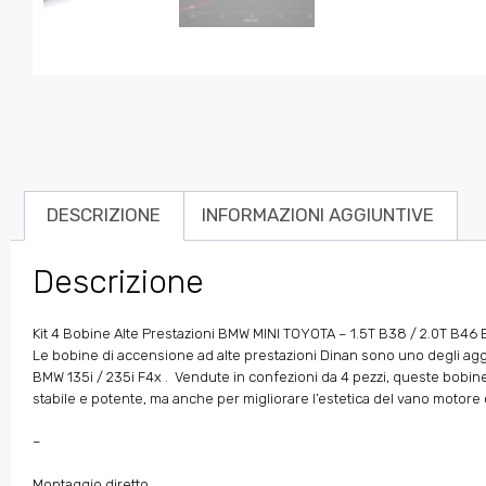
DESCRIZIONE
INFORMAZIONI AGGIUNTIVE
Descrizione
Kit 4 Bobine Alte Prestazioni BMW MINI TOYOTA – 1.5T B38 / 2.0T B46
Le bobine di accensione ad alte prestazioni Dinan sono uno degli agg
BMW 135i / 235i F4x . Vendute in confezioni da 4 pezzi, queste bobin
stabile e potente, ma anche per migliorare l’estetica del vano motore c
–
Montaggio diretto