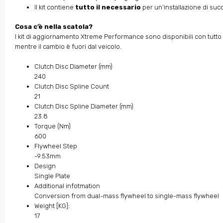
Il kit contiene
tutto il necessario
per un’installazione di su
Cosa c’è nella scatola?
I kit di aggiornamento Xtreme Performance sono disponibili con tutto i
mentre il cambio è fuori dal veicolo.
Clutch Disc Diameter (mm)
240
Clutch Disc Spline Count
21
Clutch Disc Spline Diameter (mm)
23.8
Torque (Nm)
600
Flywheel Step
-9.53mm
Design
Single Plate
Additional infotmation
Conversion from dual-mass flywheel to single-mass flywheel
Weight [KG]:
17