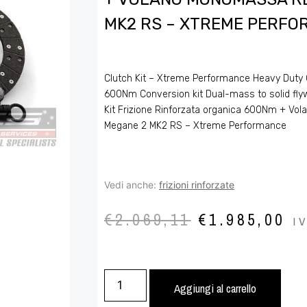
MK2 RS – XTREME PERF
Clutch Kit – Xtreme Performance Heavy Duty 
600Nm Conversion kit Dual-mass to solid fly
Kit Frizione Rinforzata organica 600Nm + V
Megane 2 MK2 RS – Xtreme Performance
Vedi anche:
frizioni rinforzate
€
2.069,11
€
1.985,00
I
Aggiungi al carrello