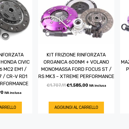
RINFORZATA
KIT FRIZIONE RINFORZATA
HONDA CIVIC
ORGANICA 600NM + VOLANO
MAZ
6 MC2 EM1 /
MONOMASSA FORD FOCUS ST /
 / CR-V RD1
RS MK3 – XTREME PERFORMANCE
ERFORMANCE
€
1.707,11
€
1.585,00
IVA inclusa
90
IVA inclusa
CARRELLO
AGGIUNGI AL CARRELLO