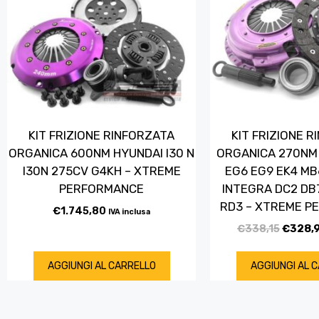
KIT FRIZIONE RINFORZATA
KIT FRIZIONE 
ORGANICA 600NM HYUNDAI I30 N
ORGANICA 270NM 
I30N 275CV G4KH – XTREME
EG6 EG9 EK4 MB
PERFORMANCE
INTEGRA DC2 DB7
RD3 – XTREME P
€
1.745,80
IVA inclusa
€
338,15
€
328,
AGGIUNGI AL CARRELLO
AGGIUNGI AL 