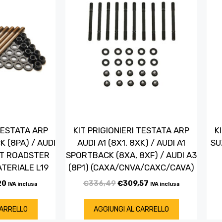
 TESTATA ARP
KIT PRIGIONIERI TESTATA ARP
K
 (8PA) / AUDI
AUDI A1 (8X1, 8XK) / AUDI A1
SU
 TT ROADSTER
SPORTBACK (8XA, 8XF) / AUDI A3
ATERIALE L19
(8P1) (CAXA/CNVA/CAXC/CAVA)
20
€
336,49
€
309,57
IVA inclusa
IVA inclusa
CARRELLO
AGGIUNGI AL CARRELLO