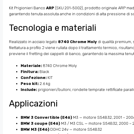
Kit Prigionieri Banco
ARP
(SKU 201-5002), prodotto originale ARP made 
garantendo tenuta assoluta anche in condizioni di alta pressione di so
Tecnologia e materiali
Realizzato in acciaio legato
8740 Chrome Moly
di qualità premium, 
filettatura a profilo J viene rullata dopo il trattamento termico, risult
previene il fretting dei cappelli di banco, garantendo la massima tenu
Materiale:
8740 Chrome Moly
Finitura:
Black
Confezione:
KIT
Peso kit:
2.6 kg
Include:
prigionieri/bulloni, rondelle temprate rettificate para
Applicazioni
BMW 3 Convertible (E46)
M3 — motore S54B32, 2001 – 200
BMW 3 coupe (E46)
M3 / M3 CSL — motore S54B32, 2000 – 
BMW M3 (E46)
DOHC 24v — motore S54B32