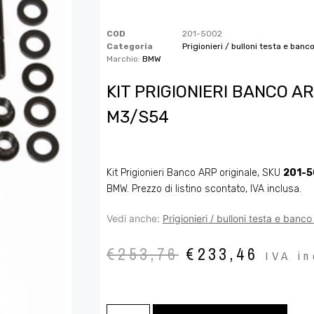
COD
201-5002
Categoria
Prigionieri / bulloni testa e banc
Marchio:
BMW
KIT PRIGIONIERI BANCO A
M3/S54
Kit Prigionieri Banco ARP originale, SKU
201-
BMW. Prezzo di listino scontato, IVA inclusa.
Vedi anche:
Prigionieri / bulloni testa e banc
€
253,76
€
233,46
IVA in