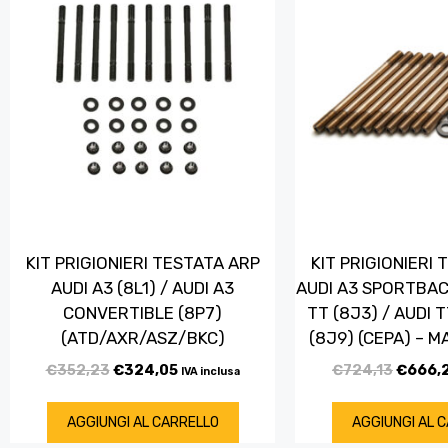
KIT PRIGIONIERI TESTATA ARP
KIT PRIGIONIERI
AUDI A3 (8L1) / AUDI A3
AUDI A3 SPORTBACK
CONVERTIBLE (8P7)
TT (8J3) / AUDI
(ATD/AXR/ASZ/BKC)
(8J9) (CEPA) – M
€
352,23
€
324,05
€
724,13
€
666,
IVA inclusa
AGGIUNGI AL CARRELLO
AGGIUNGI AL 