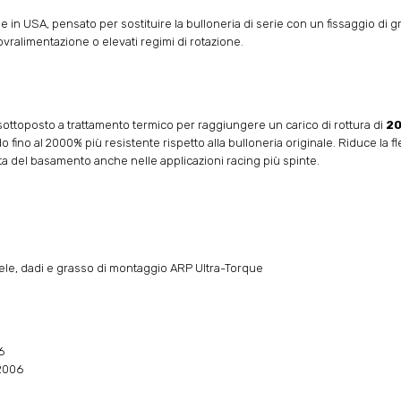
in USA, pensato per sostituire la bulloneria di serie con un fissaggio di gr
vralimentazione o elevati regimi di rotazione.
sottoposto a trattamento termico per raggiungere un carico di rottura di
20
ando fino al 2000% più resistente rispetto alla bulloneria originale. Riduce la 
ta del basamento anche nelle applicazioni racing più spinte.
llele, dadi e grasso di montaggio ARP Ultra-Torque
6
2006