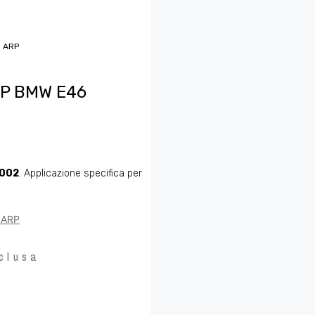
o ARP
RP BMW E46
5002
. Applicazione specifica per
o ARP
clusa