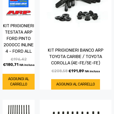
KIT PRIGIONIERI
TESTATA ARP
FORD PINTO
2000CC INLINE
KIT PRIGIONIERI BANCO ARP
4 – FORD ALL
TOYOTA CARIBE / TOYOTA
€
196,42
COROLLA (4E-FE/5E-FE)
€
180,71
IVA inclusa
€
208,58
€
191,89
IVA inclusa
AGGIUNGI AL
CARRELLO
AGGIUNGI AL CARRELLO