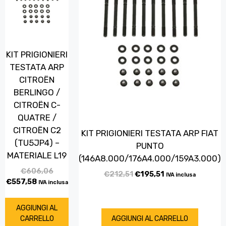
KIT PRIGIONIERI
TESTATA ARP
CITROËN
BERLINGO /
CITROËN C-
QUATRE /
CITROËN C2
KIT PRIGIONIERI TESTATA ARP FIAT
(TU5JP4) –
PUNTO
MATERIALE L19
(146A8.000/176A4.000/159A3.000)
€
606,06
€
212,51
€
195,51
IVA inclusa
€
557,58
IVA inclusa
AGGIUNGI AL
CARRELLO
AGGIUNGI AL CARRELLO