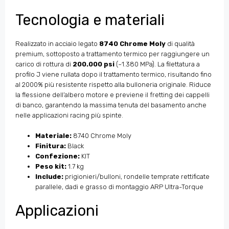
Tecnologia e materiali
Realizzato in acciaio legato
8740 Chrome Moly
di qualità
premium, sottoposto a trattamento termico per raggiungere un
carico di rottura di
200.000 psi
(~1.380 MPa). La filettatura a
profilo J viene rullata dopo il trattamento termico, risultando fino
al 2000% più resistente rispetto alla bulloneria originale. Riduce
la flessione dell’albero motore e previene il fretting dei cappelli
di banco, garantendo la massima tenuta del basamento anche
nelle applicazioni racing più spinte.
Materiale:
8740 Chrome Moly
Finitura:
Black
Confezione:
KIT
Peso kit:
1.7 kg
Include:
prigionieri/bulloni, rondelle temprate rettificate
parallele, dadi e grasso di montaggio ARP Ultra-Torque
Applicazioni