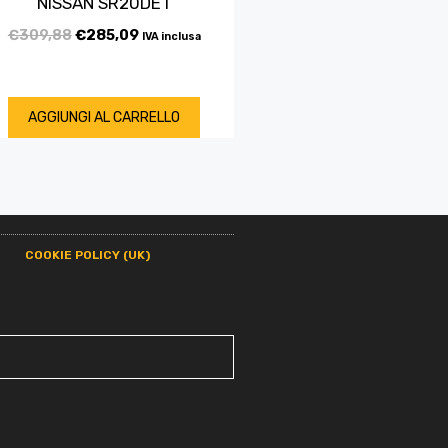
NISSAN SR20DET
€
309,88
€
285,09
IVA inclusa
AGGIUNGI AL CARRELLO
COOKIE POLICY (UK)