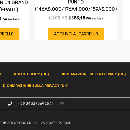
PUNTO
ËN C4 GRAND
(146A8.000/176A4.000/159A3.000)
6/EP6DT)
€
205,63
€
189,18
0
IVA inclusa
IVA inclusa
ARRELLO
AGGIUNGI AL CARRELLO
O
COOKIE POLICY (UE)
DICHIARAZIONE SULLA PRIVACY (UE)
DICHIARAZIONE SULLA PRIVACY (UK)
+39 3482736925
ZRB SOLUTIONS SRLS P. IVA IT02710790060