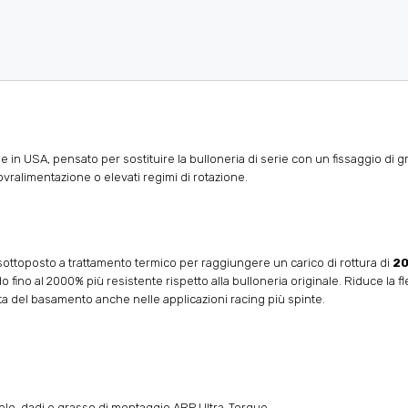
in USA, pensato per sostituire la bulloneria di serie con un fissaggio di gr
vralimentazione o elevati regimi di rotazione.
sottoposto a trattamento termico per raggiungere un carico di rottura di
20
ando fino al 2000% più resistente rispetto alla bulloneria originale. Riduce la 
ta del basamento anche nelle applicazioni racing più spinte.
llele, dadi e grasso di montaggio ARP Ultra-Torque