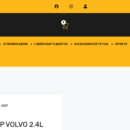
0
STRUMENTAZIONI
LUBRIFICANTI E ADDITIVI
ACCESSORI ED ESTETICA
OFFERTE
o ARP
RP VOLVO 2.4L