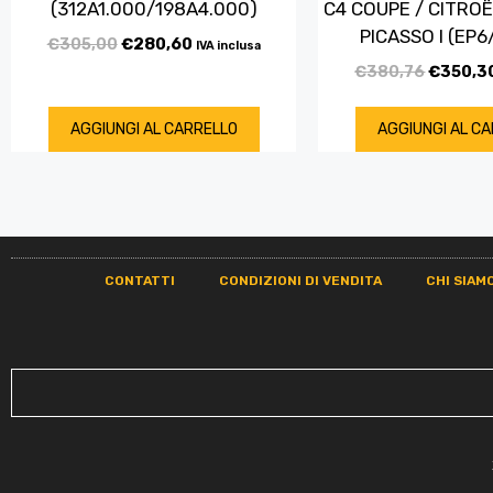
(312A1.000/198A4.000)
C4 COUPE / CITRO
PICASSO I (EP
€
305,00
€
280,60
IVA inclusa
€
380,76
€
350,3
AGGIUNGI AL CARRELLO
AGGIUNGI AL C
CONTATTI
CONDIZIONI DI VENDITA
CHI SIAM