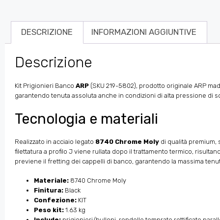
DESCRIZIONE
INFORMAZIONI AGGIUNTIVE
Descrizione
Kit Prigionieri Banco
ARP
(SKU 219-5802), prodotto originale ARP made 
garantendo tenuta assoluta anche in condizioni di alta pressione di so
Tecnologia e materiali
Realizzato in acciaio legato
8740 Chrome Moly
di qualità premium, 
filettatura a profilo J viene rullata dopo il trattamento termico, risult
previene il fretting dei cappelli di banco, garantendo la massima tenu
Materiale:
8740 Chrome Moly
Finitura:
Black
Confezione:
KIT
Peso kit:
1.63 kg
Include:
prigionieri/bulloni, rondelle temprate rettificate para