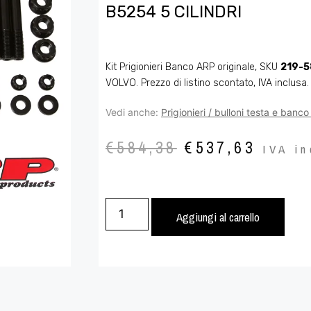
B5254 5 CILINDRI
Kit Prigionieri Banco ARP originale, SKU
219-
VOLVO. Prezzo di listino scontato, IVA inclusa.
Vedi anche:
Prigionieri / bulloni testa e banc
€
584,38
€
537,63
IVA in
Aggiungi al carrello