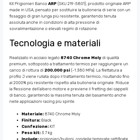
Kit Prigionieri Banco
ARP
(SKU 219-5801), prodotto originale ARP
made in USA, pensato per sostituire la bulloneria di serie con un
fissaggio di gran lunga più resistente, garantendo tenuta
assoluta anche in condizioni di alta pressione di
sovralimentazione o elevati regimi di rotazione.
Tecnologia e materiali
Realizzato in acciaio legato
8740 Chrome Moly
di qualità
premium, sottoposto a trattamento termico per raggiungere un
carico di rottura di
200.000 psi
(~1.380 MPa). La filettatura a
profilo J viene rullata dopo il trattamento termico, risultando fino
al 2000% più resistente rispetto alla bulloneria originale. Riduce
la flessione dell’albero motore e previene il fretting dei cappelli
di banco, garantendo la massima tenuta del basamento anche
nelle applicazioni racing più spinte.
Materiale:
8740 Chrome Moly
Finitura:
Black
Confezione:
KIT
Peso kit:
3.7 kg
Include:
prigionieri/bulloni, rondelle temprate rettificate