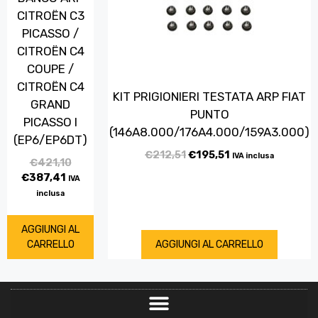
CITROËN C3
PICASSO /
CITROËN C4
COUPE /
CITROËN C4
KIT PRIGIONIERI TESTATA ARP FIAT
GRAND
PUNTO
PICASSO I
(146A8.000/176A4.000/159A3.000)
(EP6/EP6DT)
€
212,51
€
195,51
IVA inclusa
€
421,10
€
387,41
IVA
inclusa
AGGIUNGI AL
CARRELLO
AGGIUNGI AL CARRELLO