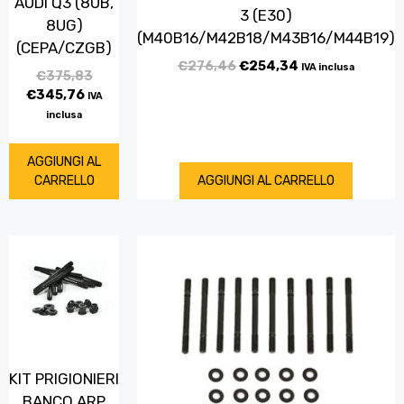
AUDI Q3 (8UB,
3 (E30)
8UG)
(M40B16/M42B18/M43B16/M44B19)
(CEPA/CZGB)
€
276,46
€
254,34
IVA inclusa
€
375,83
€
345,76
IVA
inclusa
AGGIUNGI AL
CARRELLO
AGGIUNGI AL CARRELLO
KIT PRIGIONIERI
BANCO ARP