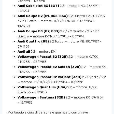
06/1994 – 12/1995
Audi Cabriolet B3 (8G7)
2.3 — motore NG, 05/1991 –
07/1994
Audi Coupe B2 (81, 855, 856)
2.2 Quattro / 2.2 GT / 2.3
/ 2.3 Quattro — motore JT/KV/KX/NG/HY, 01/1984 –
10/1988
Audi Coupe B3 (89, 8B3)
2.2 / 2.2 Quattro / 2.3 / 2.3
Quattro — motore KV/NG, 10/1988 – 07/1994
Audi Quattro (85)
2.2 Turbo — motore MB, 08/1987 –
07/1989
Audi all
2.2 — motore KM
Volkswagen Passat B2 (32B)
2.2 — motore KV/KX,
01/1985 – 03/1988
Volkswagen Passat B2 Saloon (32B)
2.2 — motore KX,
01/1985 – 03/1988
Volkswagen Passat B2 Variant (33B)
2.2 Syncro / 2.2
— motore HY/JT/KV/KX, 08/1984 – 07/1988
Volkswagen Quantum (USA)
2.2 — motore JT/KX,
08/1985 – 07/1988
Volkswagen Santana (32B)
2.2 — motore KX, 09/1984
– 12/1985
Montaggio a cura di personale qualificato con chiave