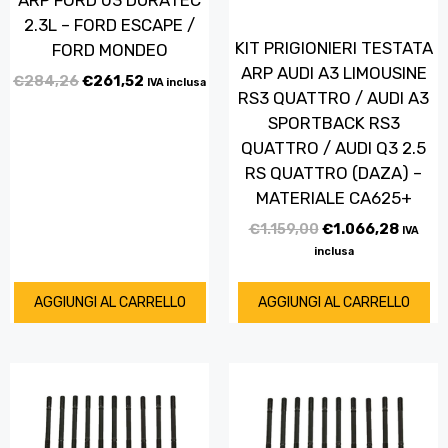
2.3L – FORD ESCAPE /
KIT PRIGIONIERI TESTATA
FORD MONDEO
ARP AUDI A3 LIMOUSINE
€
284,26
€
261,52
IVA inclusa
RS3 QUATTRO / AUDI A3
SPORTBACK RS3
QUATTRO / AUDI Q3 2.5
RS QUATTRO (DAZA) –
MATERIALE CA625+
€
1.159,00
€
1.066,28
IVA
inclusa
AGGIUNGI AL CARRELLO
AGGIUNGI AL CARRELLO