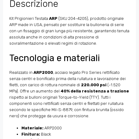
Descrizione
Kit Prigionieri Testata
ARP
(SKU 204-4205), prodotto originale
ARP made in USA, pensato per sostituire la bulloneria di serie
con un fissaggio di gran lunga più resistente, garantendo tenuta
assoluta anche in condizioni di alta pressione di
sovralimentazione o elevati regimi di rotazione.
Tecnologia e materiali
Realizzato in
ARP2000
, acciaio legato Pro Series rettificato
senza centri e bonificato prima della rullatura e lavorazione dei
filetti, con carico di rottura nominale di
220.000 psi
(~1.520
MPa). Offre un aumento del
40% della resistenza a trazione
rispetto ai bulloni originali Torque-to-Yield (TTY). Tutti i
componenti sono rettificati senza centri e filettati per rullatura
secondo le specifiche Mil-S-8879, con finitura brunita (ossido
nero) che protegge da usura e corrosione.
Materiale:
ARP2000
Finitura:
Black