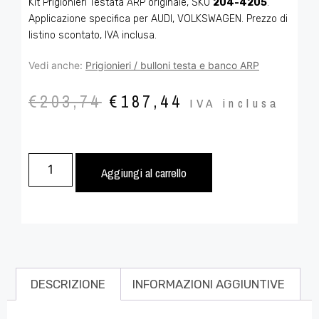
Kit Prigionieri Testata ARP originale, SKU
204-4205
.
Applicazione specifica per AUDI, VOLKSWAGEN. Prezzo di
listino scontato, IVA inclusa.
Vedi anche:
Prigionieri / bulloni testa e banco ARP
€
203,74
€
187,44
IVA inclusa
Aggiungi al carrello
DESCRIZIONE
INFORMAZIONI AGGIUNTIVE