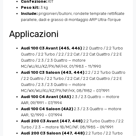
Confezione:
KIT
Peso kit:
3 kg
Include:
prigionieri/bulloni, rondelle temprate rettificate
parallele, dadi e grasso di montaggio ARP Ultra-Torque
Applicazioni
Audi 100 C3 Avant (445, 446)
2.2 Quattro / 2.2 Turbo
Quattro / 2.2 Turbo / 2.2 / 2.2 Cat / 2.2 Cat Quattro / 2.2 E
Quattro / 2.3 / 2.3 Quattro — motore
MC/WU/KU/KZ/PX/NF/HX, 01/1983 – 11/1990
Audi 100 C3 Saloon (443, 444)
2.2 / 2.2 Turbo Quattro
/ 2.2 Quattro / 2.2 Turbo / 2.2 Cat / 2.2 Cat Quattro / 2.2 E
Quattro / 2.3 / 2.3 Quattro — motore
MC/WX/WU/KU/KZ/PX/NF/HX, 08/1982 – 07/1991
Audi 100 C4 Avant (4A5)
2.3 / 2.3 Quattro — motore
AAR, 09/1991 – 07/1994
Audi 100 C4 Saloon (4A2)
2.3 / 2.3 Quattro — motore
AAR, 12/1990 – 07/1994
Audi 200 C3 Avant (447, 448)
2.2 Turbo Quattro / 2.2
Turbo / 2.3 — motore 1B/MC/NF, 08/1985 – 09/1991
Audi 200 C3 Saloon (447, 448)
2.2 Turbo / 2.2 Turbo