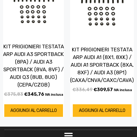
KIT PRIGIONIERI TESTATA
KIT PRIGIONIERI TESTATA
ARP AUDI A3 SPORTBACK
ARP AUDI A1 (8X1, 8XK) /
(8PA) / AUDI A3
AUDI A1 SPORTBACK (8XA,
SPORTBACK (8VA, 8VF) /
8XF) / AUDI A3 (8P1)
AUDI Q3 (8UB, 8UG)
(CAXA/CNVA/CAXC/CAVA)
(CEPA/CZGB)
€
336,49
€
309,57
IVA inclusa
€
375,83
€
345,76
IVA inclusa
AGGIUNGI AL CARRELLO
AGGIUNGI AL CARRELLO