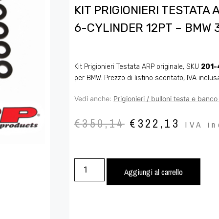
KIT PRIGIONIERI TESTATA
6-CYLINDER 12PT – BMW 3
Kit Prigionieri Testata ARP originale, SKU
201-
per BMW. Prezzo di listino scontato, IVA inclus
Vedi anche:
Prigionieri / bulloni testa e banc
€
350,14
€
322,13
IVA in
Aggiungi al carrello