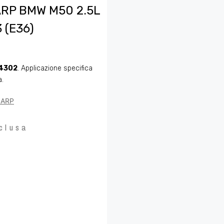
 ARP BMW M50 2.5L
 (E36)
4302
. Applicazione specifica
a.
o ARP
clusa