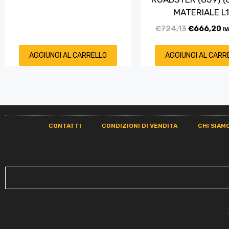
MATERIALE L
€
724,13
€
666,20
IV
AGGIUNGI AL CARRELLO
AGGIUNGI AL CARR
CONTATTI
CONDIZIONI DI VENDITA
CHI SIAM