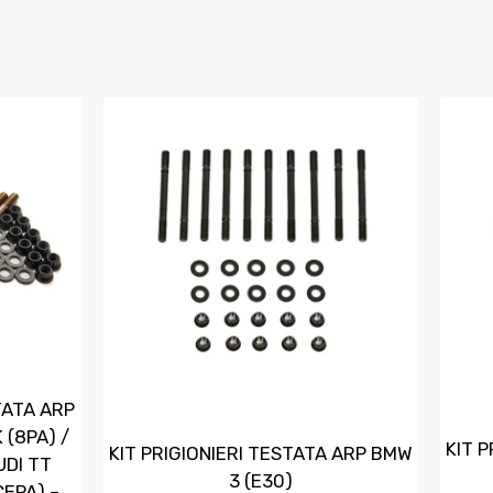
TATA ARP
 (8PA) /
KIT P
KIT PRIGIONIERI TESTATA ARP BMW
UDI TT
3 (E30)
CEPA) –