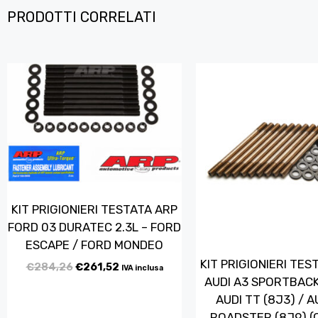
PRODOTTI CORRELATI
KIT PRIGIONIERI TESTATA ARP
FORD 03 DURATEC 2.3L – FORD
ESCAPE / FORD MONDEO
KIT PRIGIONIERI TES
€
284,26
€
261,52
IVA inclusa
AUDI A3 SPORTBACK
AUDI TT (8J3) / A
ROADSTER (8J9) (