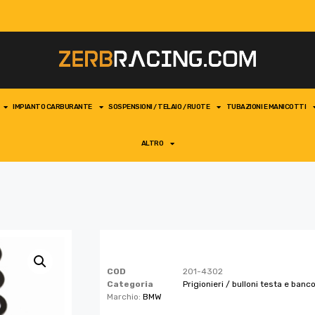
IMPIANTO CARBURANTE
SOSPENSIONI / TELAIO / RUOTE
TUBAZIONI E MANICOTTI
ALTRO
COD
201-4302
Categoria
Prigionieri / bulloni testa e banc
Marchio:
BMW