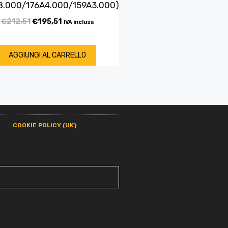
8.000/176A4.000/159A3.000)
€
212,51
€
195,51
IVA inclusa
AGGIUNGI AL CARRELLO
COOKIE POLICY (UK)