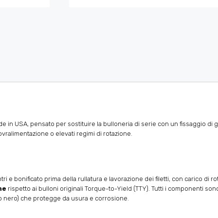
in USA, pensato per sostituire la bulloneria di serie con un fissaggio di g
vralimentazione o elevati regimi di rotazione.
tri e bonificato prima della rullatura e lavorazione dei filetti, con carico di 
ne
rispetto ai bulloni originali Torque-to-Yield (TTY). Tutti i componenti sono r
ido nero) che protegge da usura e corrosione.