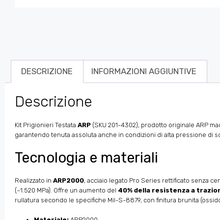
DESCRIZIONE
INFORMAZIONI AGGIUNTIVE
Descrizione
Kit Prigionieri Testata
ARP
(SKU 201-4302), prodotto originale ARP made 
garantendo tenuta assoluta anche in condizioni di alta pressione di so
Tecnologia e materiali
Realizzato in
ARP2000
, acciaio legato Pro Series rettificato senza cen
(~1.520 MPa). Offre un aumento del
40% della resistenza a trazio
rullatura secondo le specifiche Mil-S-8879, con finitura brunita (oss
Materiale:
ARP2000