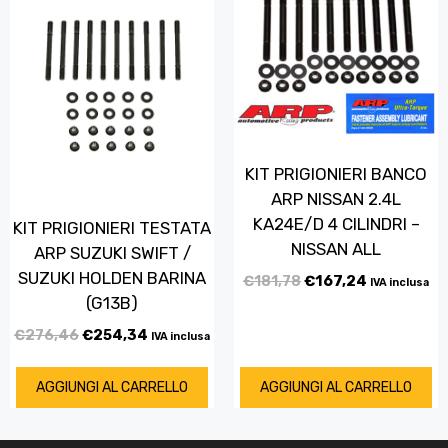
KIT PRIGIONIERI BANCO
ARP NISSAN 2.4L
KA24E/D 4 CILINDRI –
KIT PRIGIONIERI TESTATA
NISSAN ALL
ARP SUZUKI SWIFT /
SUZUKI HOLDEN BARINA
€
181,78
€
167,24
IVA inclusa
(G13B)
€
276,46
€
254,34
IVA inclusa
AGGIUNGI AL CARRELLO
AGGIUNGI AL CARRELLO