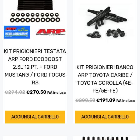
KIT PRIGIONIERI TESTATA
ARP FORD ECOBOOST
2.3L 12 PT. – FORD
KIT PRIGIONIERI BANCO
MUSTANG / FORD FOCUS
ARP TOYOTA CARIBE /
RS
TOYOTA COROLLA (4E-
FE/5E-FE)
€
294,02
€
270,50
IVA inclusa
€
208,58
€
191,89
IVA inclusa
AGGIUNGI AL CARRELLO
AGGIUNGI AL CARRELLO