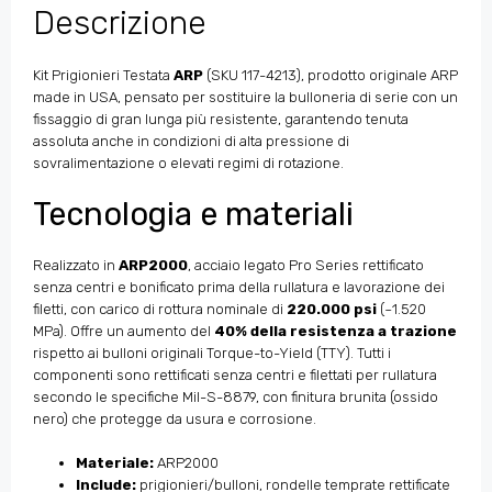
Descrizione
Kit Prigionieri Testata
ARP
(SKU 117-4213), prodotto originale ARP
made in USA, pensato per sostituire la bulloneria di serie con un
fissaggio di gran lunga più resistente, garantendo tenuta
assoluta anche in condizioni di alta pressione di
sovralimentazione o elevati regimi di rotazione.
Tecnologia e materiali
Realizzato in
ARP2000
, acciaio legato Pro Series rettificato
senza centri e bonificato prima della rullatura e lavorazione dei
filetti, con carico di rottura nominale di
220.000 psi
(~1.520
MPa). Offre un aumento del
40% della resistenza a trazione
rispetto ai bulloni originali Torque-to-Yield (TTY). Tutti i
componenti sono rettificati senza centri e filettati per rullatura
secondo le specifiche Mil-S-8879, con finitura brunita (ossido
nero) che protegge da usura e corrosione.
Materiale:
ARP2000
Include:
prigionieri/bulloni, rondelle temprate rettificate