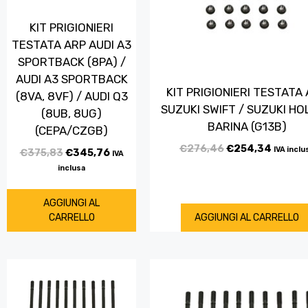
KIT PRIGIONIERI
TESTATA ARP AUDI A3
SPORTBACK (8PA) /
AUDI A3 SPORTBACK
KIT PRIGIONIERI TESTATA
(8VA, 8VF) / AUDI Q3
SUZUKI SWIFT / SUZUKI H
(8UB, 8UG)
BARINA (G13B)
(CEPA/CZGB)
€
276,46
€
254,34
IVA inclu
€
375,83
€
345,76
IVA
inclusa
AGGIUNGI AL
CARRELLO
AGGIUNGI AL CARRELLO