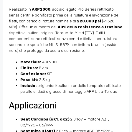
Realizzato in
ARP2000
, acciaio legato Pro Series rettificato
senza centri e bonificato prima della rullatura e lavorazione dei
filetti, con carico di rottura nominale di
220.000 psi
(~1.520
MPa). Offre un aumento del
40% della resistenza a trazione
rispetto ai bulloni originali Torque-to-Yield (TTY). Tutti i
componenti sono rettificati senza centri e filettati per rullatura
secondo le specifiche Mil-S-8879, con finitura brunita (ossido
nero) che protegge da usura e corrosione.
Materiale:
ARP2000
Finitura:
Black
Confezione:
KIT
Peso kit:
3.3 kg
Include:
prigionieri/bulloni, rondelle temprate rettificate
parallele, dadi e grasso di montaggio ARP Ultra-Torque
Applicazioni
Seat Cordoba (6K1, 6K2)
2.0 16V — motore ABF,
08/1996 – 06/1999
Seat Ibiza II (6K1)
2.0 16V — motore ABF, 08/1996 –