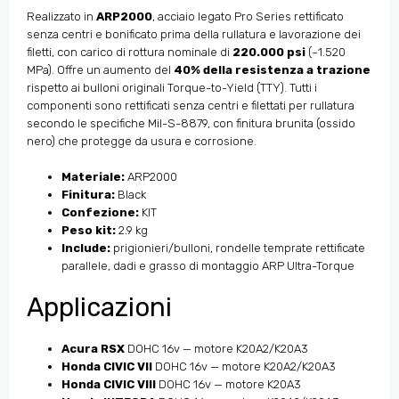
Realizzato in
ARP2000
, acciaio legato Pro Series rettificato
senza centri e bonificato prima della rullatura e lavorazione dei
filetti, con carico di rottura nominale di
220.000 psi
(~1.520
MPa). Offre un aumento del
40% della resistenza a trazione
rispetto ai bulloni originali Torque-to-Yield (TTY). Tutti i
componenti sono rettificati senza centri e filettati per rullatura
secondo le specifiche Mil-S-8879, con finitura brunita (ossido
nero) che protegge da usura e corrosione.
Materiale:
ARP2000
Finitura:
Black
Confezione:
KIT
Peso kit:
2.9 kg
Include:
prigionieri/bulloni, rondelle temprate rettificate
parallele, dadi e grasso di montaggio ARP Ultra-Torque
Applicazioni
Acura RSX
DOHC 16v — motore K20A2/K20A3
Honda CIVIC VII
DOHC 16v — motore K20A2/K20A3
Honda CIVIC VIII
DOHC 16v — motore K20A3