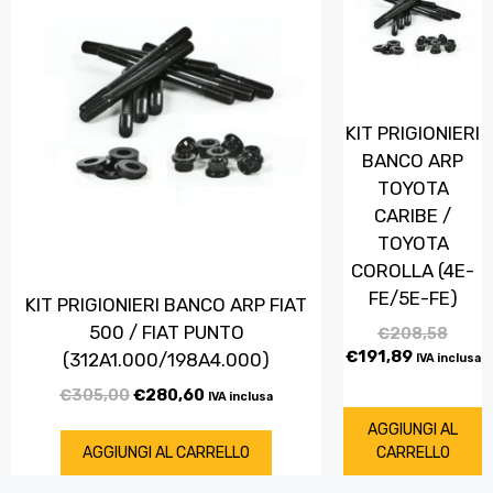
KIT PRIGIONIERI
BANCO ARP
TOYOTA
CARIBE /
TOYOTA
COROLLA (4E-
FE/5E-FE)
KIT PRIGIONIERI BANCO ARP FIAT
500 / FIAT PUNTO
€
208,58
€
191,89
(312A1.000/198A4.000)
IVA inclusa
€
305,00
€
280,60
IVA inclusa
AGGIUNGI AL
AGGIUNGI AL CARRELLO
CARRELLO