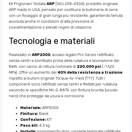
Kit Prigionieri Testata
ARP
(SKU 208-4304), prodotto originale
ARP made in USA, pensato per sostituire la bulloneria di serie
con un fissaggio di gran lunga più resistente, garantendo tenuta
assoluta anche in condizioni di alta pressione di
sovralimentazione o elevati regimi di rotazione.
Tecnologia e materiali
Realizzato in
ARP2000
, acciaio legato Pro Series rettificato
senza centri e bonificato prima della rullatura e lavorazione dei
filetti, con carico di rottura nominale di
220.000 psi
(~1.520
MPa). Offre un aumento del
40% della resistenza a trazione
rispetto ai bulloni originali Torque-to-Yield (TTY). Tutti i
componenti sono rettificati senza centri e filettati per rullatura
secondo le specifiche Mil-S-8879, con finitura brunita (ossido
nero) che protegge da usura e corrosione.
Materiale:
ARP2000
Finitura:
Black
Confezione:
KIT
Peso kit:
4.3 kg
Include:
prigionieri/bulloni, rondelle temprate rettificate