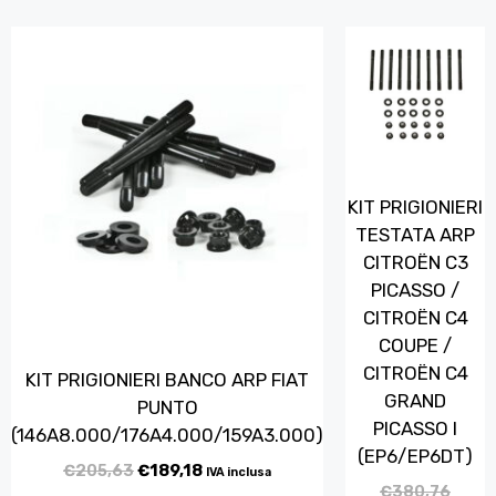
KIT PRIGIONIERI
TESTATA ARP
CITROËN C3
PICASSO /
CITROËN C4
COUPE /
CITROËN C4
KIT PRIGIONIERI BANCO ARP FIAT
GRAND
PUNTO
PICASSO I
(146A8.000/176A4.000/159A3.000)
(EP6/EP6DT)
€
205,63
€
189,18
IVA inclusa
€
380,76