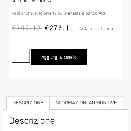
scontato, IVA inclusa.
Vedi anche:
Prigionieri / bulloni testa e banco ARP
€
300,12
€
276,11
IVA inclusa
Aggiungi al carrello
DESCRIZIONE
INFORMAZIONI AGGIUNTIVE
Descrizione