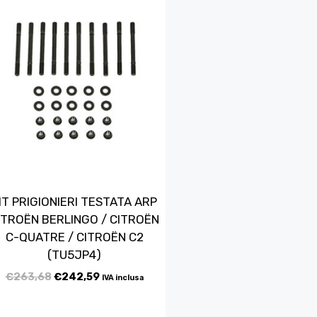
IT PRIGIONIERI TESTATA ARP
ITROËN BERLINGO / CITROËN
C-QUATRE / CITROËN C2
(TU5JP4)
€
263,68
€
242,59
IVA inclusa