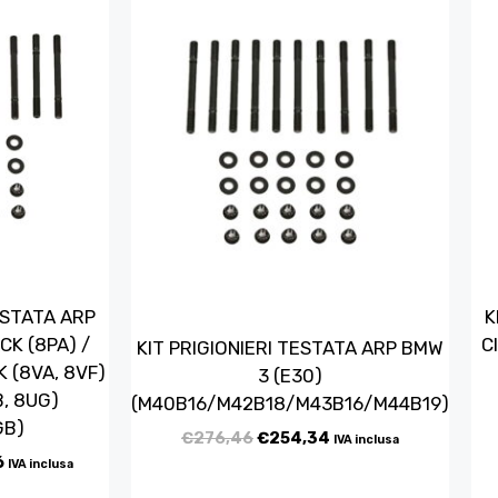
ESTATA ARP
K
CK (8PA) /
C
KIT PRIGIONIERI TESTATA ARP BMW
 (8VA, 8VF)
3 (E30)
B, 8UG)
(M40B16/M42B18/M43B16/M44B19)
GB)
€
276,46
€
254,34
IVA inclusa
6
IVA inclusa