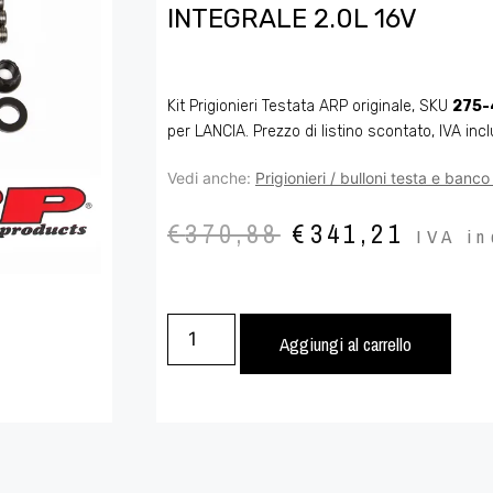
INTEGRALE 2.0L 16V
Kit Prigionieri Testata ARP originale, SKU
275-
per LANCIA. Prezzo di listino scontato, IVA incl
Vedi anche:
Prigionieri / bulloni testa e banc
€
370,88
€
341,21
IVA in
Aggiungi al carrello