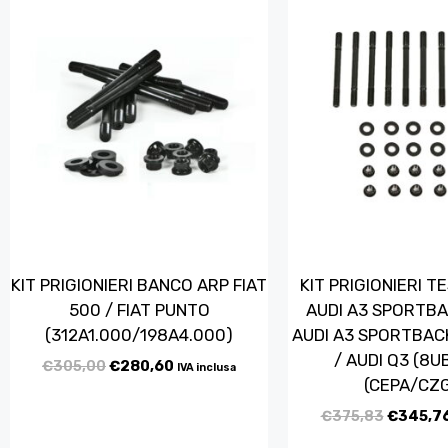
KIT PRIGIONIERI BANCO ARP FIAT
KIT PRIGIONIERI T
500 / FIAT PUNTO
AUDI A3 SPORTBA
(312A1.000/198A4.000)
AUDI A3 SPORTBACK
/ AUDI Q3 (8U
€
305,00
€
280,60
IVA inclusa
(CEPA/CZ
€
375,83
€
345,7