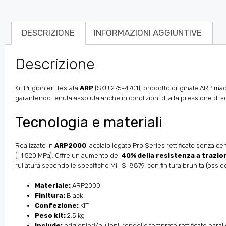
DESCRIZIONE
INFORMAZIONI AGGIUNTIVE
Descrizione
Kit Prigionieri Testata
ARP
(SKU 275-4701), prodotto originale ARP made 
garantendo tenuta assoluta anche in condizioni di alta pressione di so
Tecnologia e materiali
Realizzato in
ARP2000
, acciaio legato Pro Series rettificato senza cen
(~1.520 MPa). Offre un aumento del
40% della resistenza a trazio
rullatura secondo le specifiche Mil-S-8879, con finitura brunita (oss
Materiale:
ARP2000
Finitura:
Black
Confezione:
KIT
Peso kit:
2.5 kg
Include:
prigionieri/bulloni, rondelle temprate rettificate para