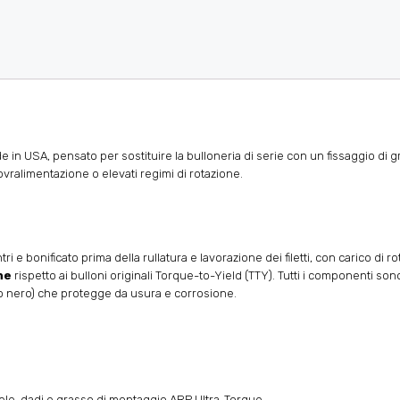
in USA, pensato per sostituire la bulloneria di serie con un fissaggio di g
vralimentazione o elevati regimi di rotazione.
tri e bonificato prima della rullatura e lavorazione dei filetti, con carico di 
ne
rispetto ai bulloni originali Torque-to-Yield (TTY). Tutti i componenti sono r
ido nero) che protegge da usura e corrosione.
llele, dadi e grasso di montaggio ARP Ultra-Torque