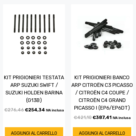
KIT PRIGIONIERI TESTATA
KIT PRIGIONIERI BANCO
ARP SUZUKI SWIFT /
ARP CITROËN C3 PICASSO
SUZUKI HOLDEN BARINA
/ CITROËN C4 COUPE /
(G13B)
CITROËN C4 GRAND
PICASSO I (EP6/EP6DT)
€
276,46
€
254,34
IVA inclusa
€
421,10
€
387,41
IVA inclusa
AGGIUNGI AL CARRELLO
AGGIUNGI AL CARRELLO