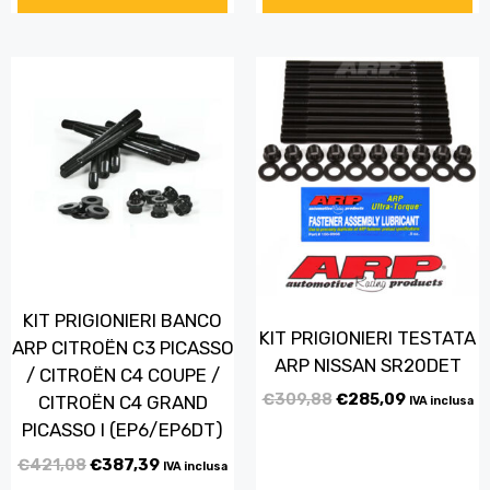
KIT PRIGIONIERI BANCO
KIT PRIGIONIERI TESTATA
ARP CITROËN C3 PICASSO
ARP NISSAN SR20DET
/ CITROËN C4 COUPE /
€
309,88
€
285,09
CITROËN C4 GRAND
IVA inclusa
PICASSO I (EP6/EP6DT)
€
421,08
€
387,39
IVA inclusa