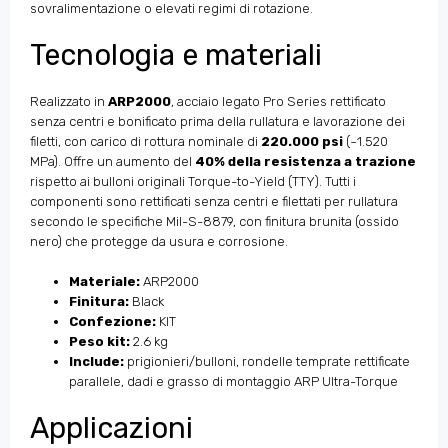
sovralimentazione o elevati regimi di rotazione.
Tecnologia e materiali
Realizzato in
ARP2000
, acciaio legato Pro Series rettificato
senza centri e bonificato prima della rullatura e lavorazione dei
filetti, con carico di rottura nominale di
220.000 psi
(~1.520
MPa). Offre un aumento del
40% della resistenza a trazione
rispetto ai bulloni originali Torque-to-Yield (TTY). Tutti i
componenti sono rettificati senza centri e filettati per rullatura
secondo le specifiche Mil-S-8879, con finitura brunita (ossido
nero) che protegge da usura e corrosione.
Materiale:
ARP2000
Finitura:
Black
Confezione:
KIT
Peso kit:
2.6 kg
Include:
prigionieri/bulloni, rondelle temprate rettificate
parallele, dadi e grasso di montaggio ARP Ultra-Torque
Applicazioni