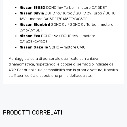
Nissan 180SX
DOHC 16v Turbo — motore CA18DET
Nissan Silvia
DOHC 16v Turbo / SOHC 8v Turbo / DOHC
16V — motore CA18DET/CA18ET/CA18DE
Nissan Bluebird
SOHC 8v / SOHC 8v Turbo — motore
CA16/CA18ET
Nissan Exa
DOHC 16v / DOHC 16V — motore
CA16DE/CA18DE
Nissan Gazelle
SOHC — motore CA18
Montaggio a cura di personale qualificato con chiave
dinamometrica, rispettando le coppie di serraggio indicate da
ARP. Per dubbi sulla compatibilità con la propria vettura, il nostro
staff tecnico è a disposizione prima dell’acquisto.
PRODOTTI CORRELATI