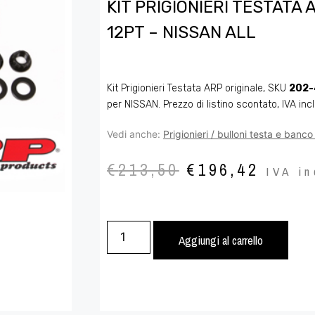
KIT PRIGIONIERI TESTATA 
12PT – NISSAN ALL
Kit Prigionieri Testata ARP originale, SKU
202-
per NISSAN. Prezzo di listino scontato, IVA inc
Vedi anche:
Prigionieri / bulloni testa e banc
€
213,50
€
196,42
IVA in
Aggiungi al carrello