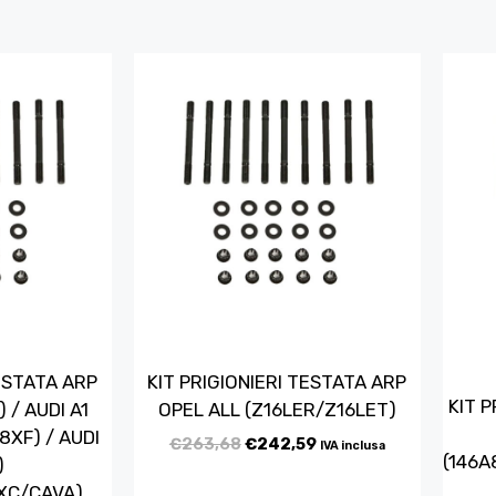
TESTATA ARP
KIT PRIGIONIERI TESTATA ARP
KIT P
) / AUDI A1
OPEL ALL (Z16LER/Z16LET)
8XF) / AUDI
€
263,68
€
242,59
IVA inclusa
(146A
)
XC/CAVA)