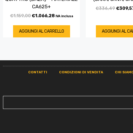
CA625+
€
336,49
€
309,5
€
1.159,00
€
1.066,28
IVA inclusa
AGGIUNGI AL CARRELLO
AGGIUNGI AL C
CONTATTI
CONDIZIONI DI VENDITA
CHI SIAM