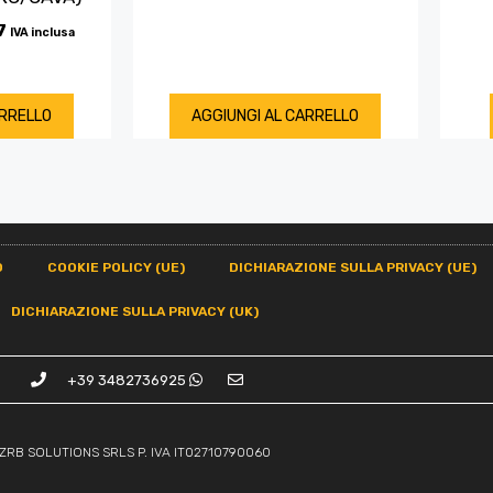
7
IVA inclusa
ARRELLO
AGGIUNGI AL CARRELLO
O
COOKIE POLICY (UE)
DICHIARAZIONE SULLA PRIVACY (UE)
DICHIARAZIONE SULLA PRIVACY (UK)
+39 3482736925
ZRB SOLUTIONS SRLS P. IVA IT02710790060