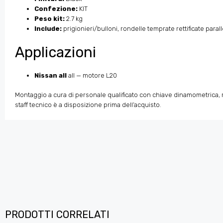
Confezione:
KIT
Peso kit:
2.7 kg
Include:
prigionieri/bulloni, rondelle temprate rettificate para
Applicazioni
Nissan all
all — motore L20
Montaggio a cura di personale qualificato con chiave dinamometrica, ri
staff tecnico è a disposizione prima dell’acquisto.
PRODOTTI CORRELATI