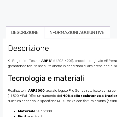
DESCRIZIONE
INFORMAZIONI AGGIUNTIVE
Descrizione
Kit Prigionieri Testata
ARP
(SKU 202-4201), prodotto originale ARP made 
garantendo tenuta assoluta anche in condizioni di alta pressione di so
Tecnologia e materiali
Realizzato in
ARP2000
, acciaio legato Pro Series rettificato senza cen
(~1.520 MPa). Offre un aumento del
40% della resistenza a trazio
rullatura secondo le specifiche Mil-S-8879, con finitura brunita (oss
Materiale:
ARP2000
Finitura:
Black