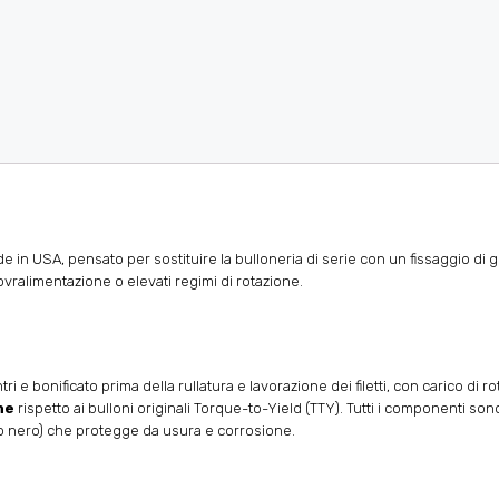
in USA, pensato per sostituire la bulloneria di serie con un fissaggio di g
vralimentazione o elevati regimi di rotazione.
tri e bonificato prima della rullatura e lavorazione dei filetti, con carico di 
ne
rispetto ai bulloni originali Torque-to-Yield (TTY). Tutti i componenti sono r
ido nero) che protegge da usura e corrosione.