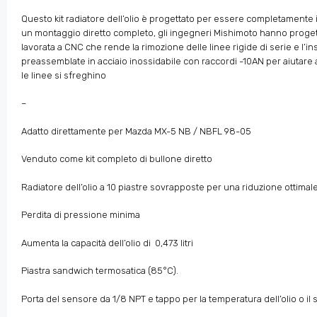
Questo kit radiatore dell’olio è progettato per essere completamente i
un montaggio diretto completo, gli ingegneri Mishimoto hanno progetta
lavorata a CNC che rende la rimozione delle linee rigide di serie e l’in
preassemblate in acciaio inossidabile con raccordi -10AN per aiutare a 
le linee si sfreghino
–
Adatto direttamente per Mazda MX-5 NB / NBFL 98-05
Venduto come kit completo di bullone diretto
Radiatore dell’olio a 10 piastre sovrapposte per una riduzione ottimal
Perdita di pressione minima
Aumenta la capacità dell’olio di 0,473 litri
Piastra sandwich termosatica (85°C).
Porta del sensore da 1/8 NPT e tappo per la temperatura dell’olio o il