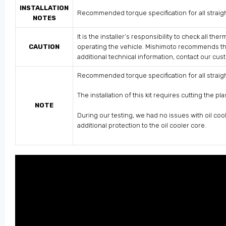
INSTALLATION
Recommended torque specification for all straight
NOTES
It is the installer’s responsibility to check all t
CAUTION
operating the vehicle. Mishimoto recommends that y
additional technical information, contact our cu
Recommended torque specification for all straight
The installation of this kit requires cutting the p
NOTE
During our testing, we had no issues with oil c
additional protection to the oil cooler core.