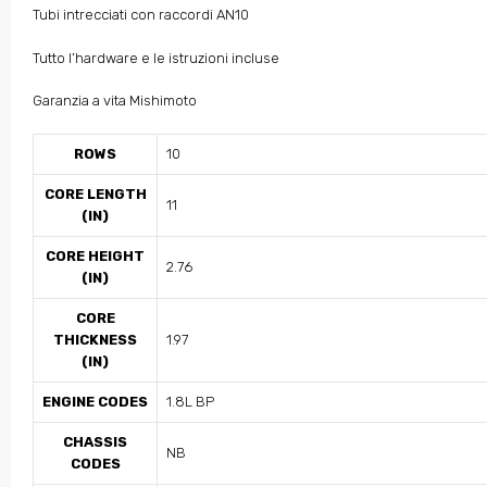
Tubi intrecciati con raccordi AN10
Tutto l’hardware e le istruzioni incluse
Garanzia a vita Mishimoto
ROWS
10
CORE LENGTH
11
(IN)
CORE HEIGHT
2.76
(IN)
CORE
THICKNESS
1.97
(IN)
ENGINE CODES
1.8L BP
CHASSIS
NB
CODES