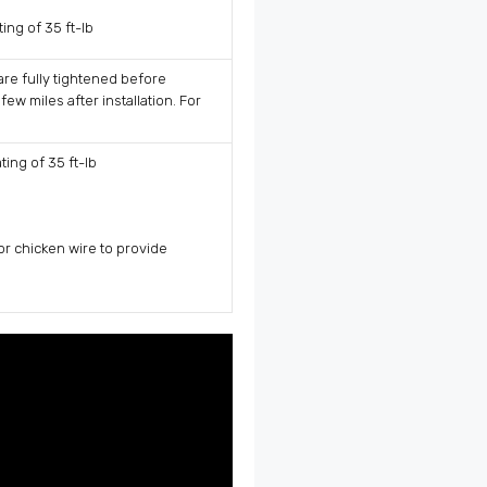
ing of 35 ft-lb
 are fully tightened before
ew miles after installation. For
ing of 35 ft-lb
r chicken wire to provide