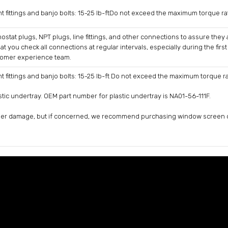
 fittings and banjo bolts: 15-25 lb-ftDo not exceed the maximum torque rat
hermostat plugs, NPT plugs, line fittings, and other connections to assure they
ou check all connections at regular intervals, especially during the first f
stomer experience team.
 fittings and banjo bolts: 15-25 lb-ft Do not exceed the maximum torque rat
lastic undertray. OEM part number for plastic undertray is NA01-56-111F.
ooler damage, but if concerned, we recommend purchasing window screen o