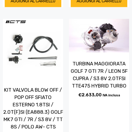
AGGIUNGI AL CARRELLO
AGGIUNGI AL CARRELLO
TURBINA MAGGIORATA
GOLF 7 GTI 7R / LEON 5F
CUPRA / S3 8V 2.0TFSI
TTE475 HYBRID TURBO
KIT VALVOLA BLOW OFF /
€
2.633,00
IVA inclusa
POP OFF SFIATO
ESTERNO 1.8TSI /
2.0T(F)SI (EA888.3) GOLF
MK7 GTI / 7R / S3 8V / TT
8S / POLO AW- CTS