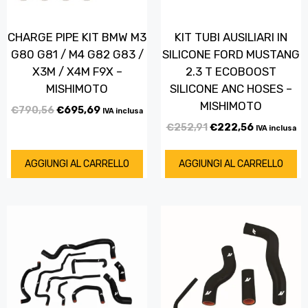
CHARGE PIPE KIT BMW M3
KIT TUBI AUSILIARI IN
G80 G81 / M4 G82 G83 /
SILICONE FORD MUSTANG
X3M / X4M F9X –
2.3 T ECOBOOST
MISHIMOTO
SILICONE ANC HOSES –
MISHIMOTO
€
790,56
€
695,69
IVA inclusa
€
252,91
€
222,56
IVA inclusa
AGGIUNGI AL CARRELLO
AGGIUNGI AL CARRELLO