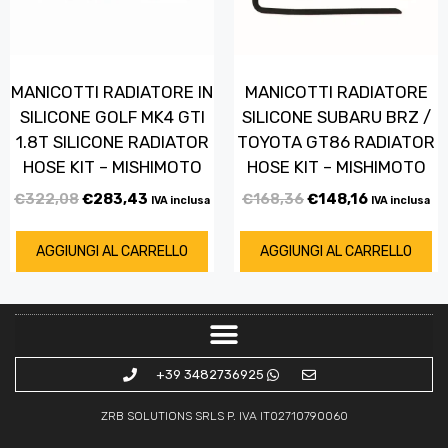
MANICOTTI RADIATORE IN
MANICOTTI RADIATORE
SILICONE GOLF MK4 GTI
SILICONE SUBARU BRZ /
1.8T SILICONE RADIATOR
TOYOTA GT86 RADIATOR
HOSE KIT – MISHIMOTO
HOSE KIT – MISHIMOTO
€
322,08
€
283,43
€
168,36
€
148,16
IVA inclusa
IVA inclusa
AGGIUNGI AL CARRELLO
AGGIUNGI AL CARRELLO
+39 3482736925
ZRB SOLUTIONS SRLS P. IVA IT02710790060