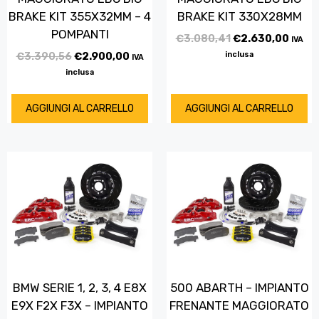
BRAKE KIT 355X32MM – 4
BRAKE KIT 330X28MM
POMPANTI
€
3.080,41
€
2.630,00
IVA
€
3.390,56
€
2.900,00
inclusa
IVA
inclusa
AGGIUNGI AL CARRELLO
AGGIUNGI AL CARRELLO
BMW SERIE 1, 2, 3, 4 E8X
500 ABARTH – IMPIANTO
E9X F2X F3X – IMPIANTO
FRENANTE MAGGIORATO