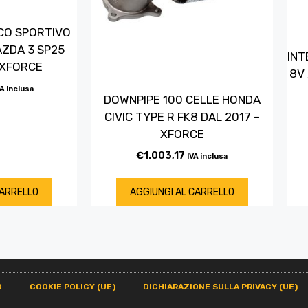
CO SPORTIVO
ZDA 3 SP25
INT
 XFORCE
8V 
VA inclusa
DOWNPIPE 100 CELLE HONDA
CIVIC TYPE R FK8 DAL 2017 –
XFORCE
€
1.003,17
IVA inclusa
CARRELLO
AGGIUNGI AL CARRELLO
O
COOKIE POLICY (UE)
DICHIARAZIONE SULLA PRIVACY (UE)