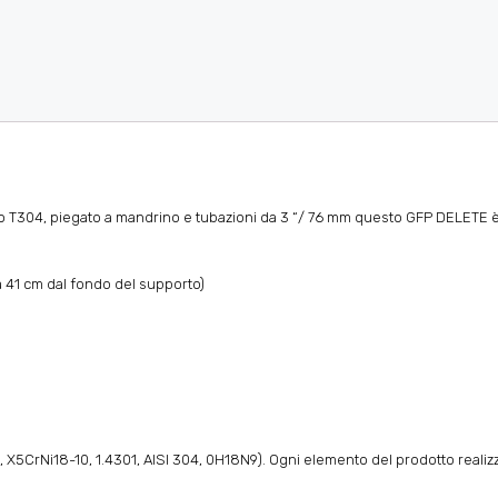
rado T304, piegato a mandrino e tubazioni da 3 “/ 76 mm questo GFP DELETE
e a 41 cm dal fondo del supporto)
304, X5CrNi18-10, 1.4301, AISI 304, 0H18N9). Ogni elemento del prodotto reali