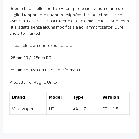
Questo kit di molle sportive Racingline è sicuramente uno dei
migliori rapporti prestazioni/design/confort per abbassare di
25mm la tua UP GTI. Sostituzione diretta delle molle OEM, questo
kit si adatta senza alcuna modifica sia agli ammortizzatori OEM
che aftermarket!
Kit completo anteriore/posteriore
-25mm FR / -25mm RR
Per ammortizzatori OEM e performanti
Prodotto nel Regno Unito
Brand
Model
Type
Version
Volkswagen
UP!
AA – 17-…
GTI – 115