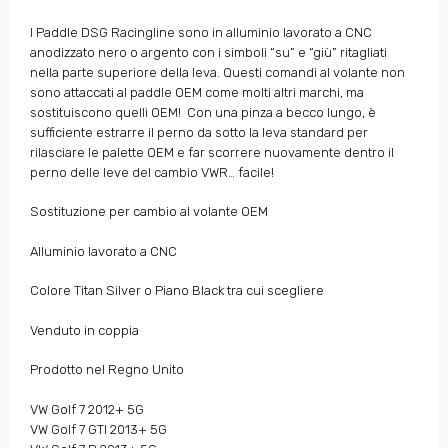
I Paddle DSG Racingline sono in alluminio lavorato a CNC
anodizzato nero o argento con i simboli “su” e “giù” ritagliati
nella parte superiore della leva. Questi comandi al volante non
sono attaccati al paddle OEM come molti altri marchi, ma
sostituiscono quelli OEM! Con una pinza a becco lungo, è
sufficiente estrarre il perno da sotto la leva standard per
rilasciare le palette OEM e far scorrere nuovamente dentro il
perno delle leve del cambio VWR… facile!
Sostituzione per cambio al volante OEM
Alluminio lavorato a CNC
Colore Titan Silver o Piano Black tra cui scegliere
Venduto in coppia
Prodotto nel Regno Unito
VW Golf 7 2012+ 5G
VW Golf 7 GTI 2013+ 5G