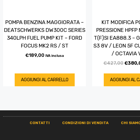
POMPA BENZINA MAGGIORATA –
KIT MODIFICA 
DEATSCHWERKS DW300C SERIES
PRESSIONE HPFP M
340LPH FUEL PUMP KIT – FORD
T(F)SI EA888.3 – 
FOCUS MK2 RS / ST
S3 8V / LEON 5F C
/ OCTAVIA 
€
189,00
IVA inclusa
€
427,00
€
380,
AGGIUNGI AL CARRELLO
AGGIUNGI AL 
CONTATTI
CONDIZIONI DI VENDITA
CHI SIAM