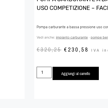
USO COMPETIZIONE – FAC
Pompa carburante a bassa pressione uso co
Vedi anche:
impianto carburante
·
pompe ben
€
320,25
€
230,58
IVA in
Aggiungi al carrello