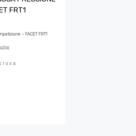
ET FRT1
mpetizione – FACET FRT1
zina
clusa