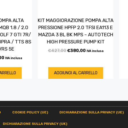
POMPA ALTA
KIT MAGGIORAZIONE POMPA ALTA
QB 1.8 / 2.0
PRESSIONE HPFP 2.0 TFSI EA113 E
GOLF 7 GTI 7R/
MAZDA 3 BL BK MPS – AUTOTECH
UPRA / TTS 8S
HIGH PRESSURE PUMP KIT
VRS 5E
€
427,00
€
380,00
IVA inclusa
00
IVA inclusa
CARRELLO
AGGIUNGI AL CARRELLO
O
COOKIE POLICY (UE)
DICHIARAZIONE SULLA PRIVACY (UE)
DICHIARAZIONE SULLA PRIVACY (UK)