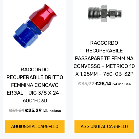
RACCORDO
RECUPERABILE
PASSAPARETE FEMMINA
CONVESSO – METRICO 10
RACCORDO
X 1,25MM – 750-03-32P
RECUPERABILE DRITTO
€
35,92
€
25,14
FEMMINA CONCAVO
IVA inclusa
ERGAL – JIC 3/8 X 24 –
6001-03D
€
31,61
€
25,29
IVA inclusa
AGGIUNGI AL CARRELLO
AGGIUNGI AL CARRELLO