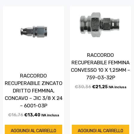
RACCORDO
RECUPERABILE FEMMINA
CONVESSO 10 X 1,25MM –
RACCORDO
759-03-32P
RECUPERABILE ZINCATO
€
30,36
€
21,25
IVA inclusa
DRITTO FEMMINA,
CONCAVO – JIC 3/8 X 24
– 6001-03P
€
16,76
€
13,40
IVA inclusa
AGGIUNGI AL CARRELLO
AGGIUNGI AL CARRELLO