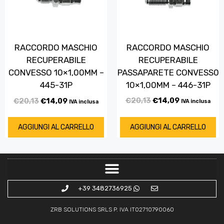
RACCORDO MASCHIO
RACCORDO MASCHIO
RECUPERABILE
RECUPERABILE
PASSAPARETE CONVESS0
CONVESSO 10×1,00MM –
10×1,00MM – 446-31P
445-31P
€
20,13
€
14,09
€
20,13
€
14,09
IVA inclusa
IVA inclusa
AGGIUNGI AL CARRELLO
AGGIUNGI AL CARRELLO
+39 3482736925
ZRB SOLUTIONS SRLS P. IVA IT02710790060