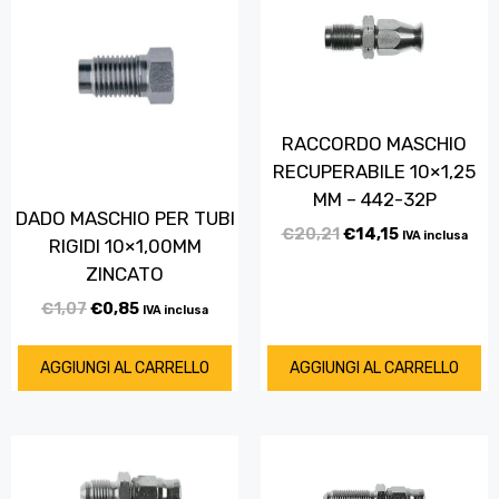
RACCORDO MASCHIO
RECUPERABILE 10×1,25
MM – 442-32P
DADO MASCHIO PER TUBI
€
20,21
€
14,15
IVA inclusa
RIGIDI 10×1,00MM
ZINCATO
€
1,07
€
0,85
IVA inclusa
AGGIUNGI AL CARRELLO
AGGIUNGI AL CARRELLO