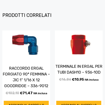
PRODOTTI CORRELATI
TERMINALE IN ERGAL PER
RACCORDO ERGAL
TUBI DASH10 – 936-10D
FORGIATO 90° FEMMINA –
€
16,86
€
10,95
JIC 1” 1/16 X 12
IVA inclusa
GOODRIDGE – 336-9012
€
102,10
€
71,47
IVA inclusa