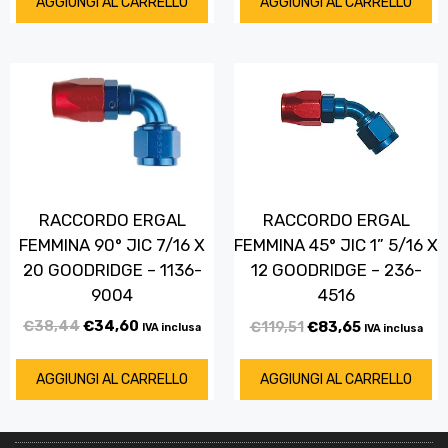
AGGIUNGI AL CARRELLO
AGGIUNGI AL CARRELLO
RACCORDO ERGAL
RACCORDO ERGAL
FEMMINA 90° JIC 7/16 X
FEMMINA 45° JIC 1” 5/16 X
20 GOODRIDGE – 1136-
12 GOODRIDGE – 236-
9004
4516
€
38,44
€
34,60
€
119,51
€
83,65
IVA inclusa
IVA inclusa
AGGIUNGI AL CARRELLO
AGGIUNGI AL CARRELLO