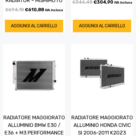
RADIATOR – MISHIMOTO
€
346,48
€
304,90
IVA inclusa
€
694,18
€
610,88
IVA inclusa
AGGIUNGI AL CARRELLO
AGGIUNGI AL CARRELLO
RADIATORE MAGGIORATO
RADIATORE MAGGIORATO
ALLUMINIO BMW E30 /
ALLUMINIO HONDA CIVIC
E36 + M3 PERFORMANCE
SI 2006-2011 K20Z3