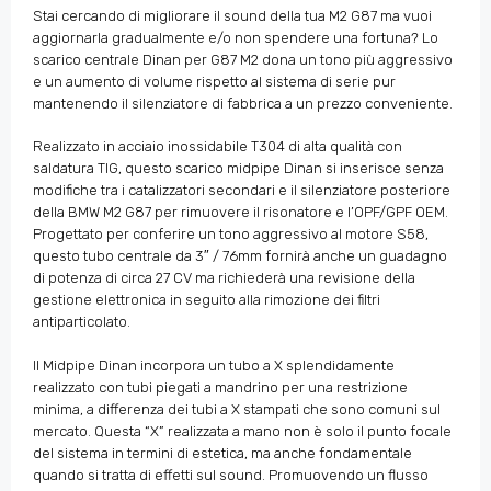
Stai cercando di migliorare il sound della tua M2 G87 ma vuoi
aggiornarla gradualmente e/o non spendere una fortuna? Lo
scarico centrale Dinan per G87 M2 dona un tono più aggressivo
e un aumento di volume rispetto al sistema di serie pur
mantenendo il silenziatore di fabbrica a un prezzo conveniente.
Realizzato in acciaio inossidabile T304 di alta qualità con
saldatura TIG, questo scarico midpipe Dinan si inserisce senza
modifiche tra i catalizzatori secondari e il silenziatore posteriore
della BMW M2 G87 per rimuovere il risonatore e l’OPF/GPF OEM.
Progettato per conferire un tono aggressivo al motore S58,
questo tubo centrale da 3″ / 76mm fornirà anche un guadagno
di potenza di circa 27 CV ma richiederà una revisione della
gestione elettronica in seguito alla rimozione dei filtri
antiparticolato.
Il Midpipe Dinan incorpora un tubo a X splendidamente
realizzato con tubi piegati a mandrino per una restrizione
minima, a differenza dei tubi a X stampati che sono comuni sul
mercato. Questa “X” realizzata a mano non è solo il punto focale
del sistema in termini di estetica, ma anche fondamentale
quando si tratta di effetti sul sound. Promuovendo un flusso