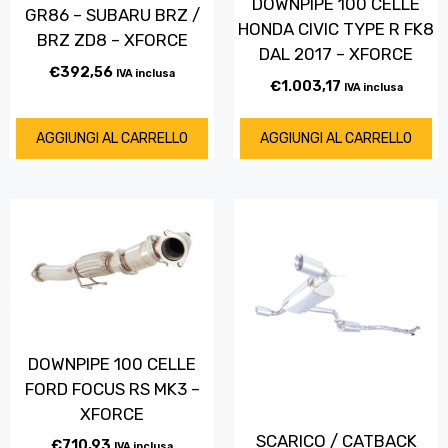
DOWNPIPE 100 CELLE
GR86 – SUBARU BRZ /
HONDA CIVIC TYPE R FK8
BRZ ZD8 – XFORCE
DAL 2017 – XFORCE
€
392,56
IVA inclusa
€
1.003,17
IVA inclusa
AGGIUNGI AL CARRELLO
AGGIUNGI AL CARRELLO
DOWNPIPE 100 CELLE
FORD FOCUS RS MK3 –
XFORCE
SCARICO / CATBACK
€
710,93
IVA inclusa