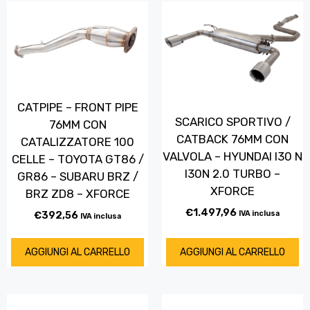
CATPIPE – FRONT PIPE
SCARICO SPORTIVO /
76MM CON
CATBACK 76MM CON
CATALIZZATORE 100
VALVOLA – HYUNDAI I30 N
CELLE – TOYOTA GT86 /
I30N 2.0 TURBO –
GR86 – SUBARU BRZ /
XFORCE
BRZ ZD8 – XFORCE
€
1.497,96
€
392,56
IVA inclusa
IVA inclusa
AGGIUNGI AL CARRELLO
AGGIUNGI AL CARRELLO