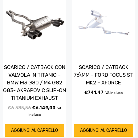
SCARICO / CATBACK CON
SCARICO / CATBACK
VALVOLA IN TITANIO –
76\MM – FORD FOCUS ST
BMW M3 G80 / M4 G82
MK2 – XFORCE
G83- AKRAPOVIC SLIP-ON
€
741,47
IVA inclusa
TITANIUM EXHAUST
€
6.585,56
€
6.149,00
IVA
inclusa
AGGIUNGI AL CARRELLO
AGGIUNGI AL CARRELLO