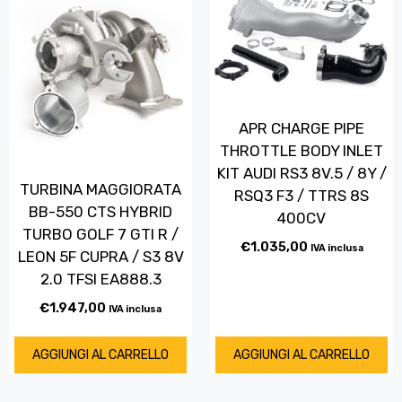
APR CHARGE PIPE
THROTTLE BODY INLET
KIT AUDI RS3 8V.5 / 8Y /
TURBINA MAGGIORATA
RSQ3 F3 / TTRS 8S
BB-550 CTS HYBRID
400CV
TURBO GOLF 7 GTI R /
€
1.035,00
IVA inclusa
LEON 5F CUPRA / S3 8V
2.0 TFSI EA888.3
€
1.947,00
IVA inclusa
AGGIUNGI AL CARRELLO
AGGIUNGI AL CARRELLO