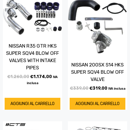
NISSAN R35 GTR HKS
SUPER SQV4 BLOW OFF
VALVES WITH INTAKE
NISSAN 200SX S14 HKS
PIPES
SUPER SQV4 BLOW OFF
€
1.260,00
€
1.174,00
IVA
VALVE
inclusa
€
339,00
€
319,00
IVA inclusa
AGGIUNGI AL CARRELLO
AGGIUNGI AL CARRELLO