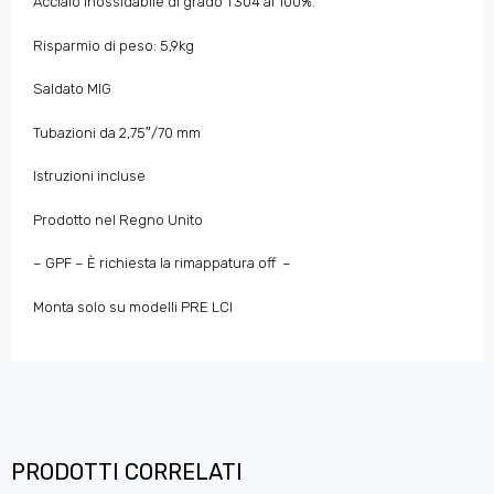
Acciaio inossidabile di grado T304 al 100%.
Risparmio di peso: 5,9kg
Saldato MIG
Tubazioni da 2,75″/70 mm
Istruzioni incluse
Prodotto nel Regno Unito
– GPF – È richiesta
la rimappatura
off
–
Monta solo su modelli PRE LCI
PRODOTTI CORRELATI