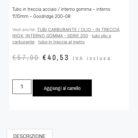
Tubo in treccia acciaio / interno gomma – interno
11,10mm – Goodridge 200-08
Vedi anche:
TUBI CARBURANTE / OLIO - IN TRECCIA
INOX, INTERNO GOMMA - SERIE 200
·
tubi olio e
carburante
·
tubo in treccia al metro
€
57,90
€
40,53
IVA inclusa
Aggiungi al carrello
DESCRIZIONE