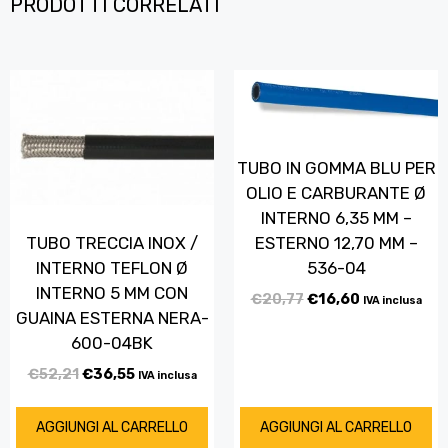
PRODOTTI CORRELATI
TUBO IN GOMMA BLU PER
OLIO E CARBURANTE Ø
INTERNO 6,35 MM –
TUBO TRECCIA INOX /
ESTERNO 12,70 MM –
INTERNO TEFLON Ø
536-04
INTERNO 5 MM CON
€
20,77
€
16,60
IVA inclusa
GUAINA ESTERNA NERA-
600-04BK
€
52,21
€
36,55
IVA inclusa
AGGIUNGI AL CARRELLO
AGGIUNGI AL CARRELLO