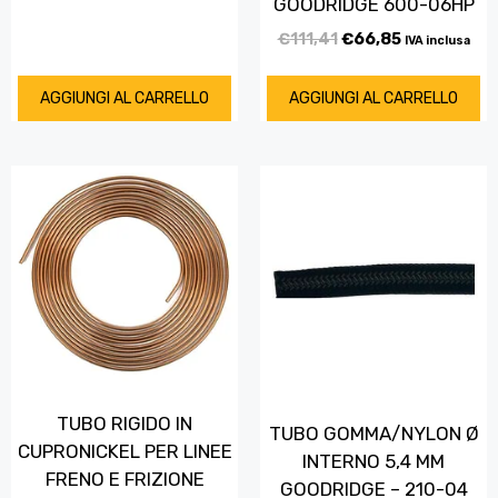
GOODRIDGE 600-06HP
€
111,41
€
66,85
IVA inclusa
AGGIUNGI AL CARRELLO
AGGIUNGI AL CARRELLO
TUBO RIGIDO IN
TUBO GOMMA/NYLON Ø
CUPRONICKEL PER LINEE
INTERNO 5,4 MM
FRENO E FRIZIONE
GOODRIDGE – 210-04