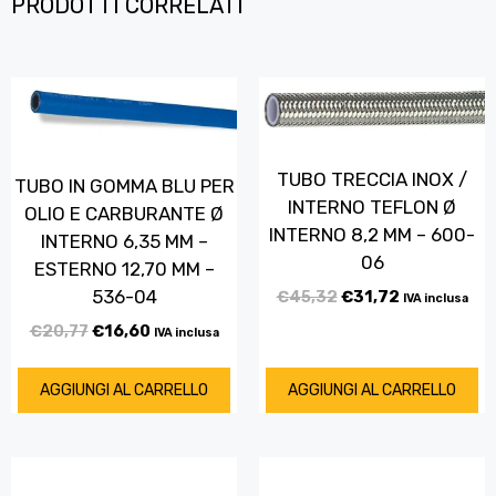
PRODOTTI CORRELATI
TUBO TRECCIA INOX /
TUBO IN GOMMA BLU PER
INTERNO TEFLON Ø
OLIO E CARBURANTE Ø
INTERNO 8,2 MM – 600-
INTERNO 6,35 MM –
06
ESTERNO 12,70 MM –
536-04
€
45,32
€
31,72
IVA inclusa
€
20,77
€
16,60
IVA inclusa
AGGIUNGI AL CARRELLO
AGGIUNGI AL CARRELLO