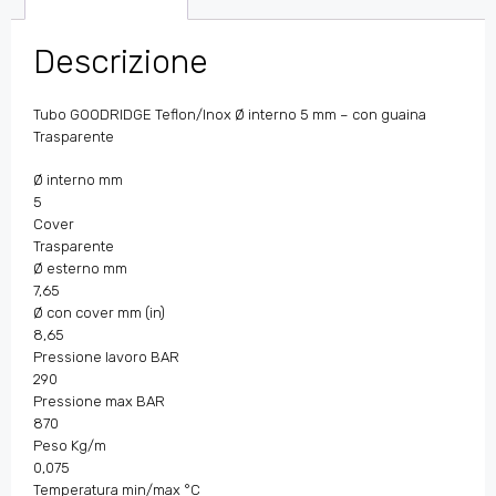
Descrizione
Tubo GOODRIDGE Teflon/Inox Ø interno 5 mm – con guaina
Trasparente
Ø interno mm
5
Cover
Trasparente
Ø esterno mm
7,65
Ø con cover mm (in)
8,65
Pressione lavoro BAR
290
Pressione max BAR
870
Peso Kg/m
0,075
Temperatura min/max °C