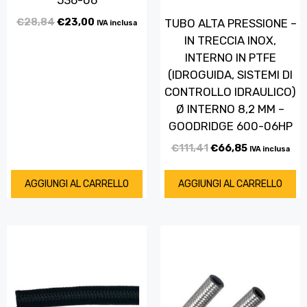
536-06
€
28,84
€
23,00
TUBO ALTA PRESSIONE –
IVA inclusa
IN TRECCIA INOX,
INTERNO IN PTFE
(IDROGUIDA, SISTEMI DI
CONTROLLO IDRAULICO)
Ø INTERNO 8,2 MM –
GOODRIDGE 600-06HP
€
111,41
€
66,85
IVA inclusa
AGGIUNGI AL CARRELLO
AGGIUNGI AL CARRELLO