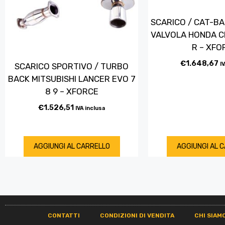
SCARICO / CAT-B
VALVOLA HONDA CI
R – XFO
€
1.648,67
I
SCARICO SPORTIVO / TURBO
BACK MITSUBISHI LANCER EVO 7
8 9 – XFORCE
€
1.526,51
IVA inclusa
AGGIUNGI AL CARRELLO
AGGIUNGI AL 
CONTATTI
CONDIZIONI DI VENDITA
CHI SIAM