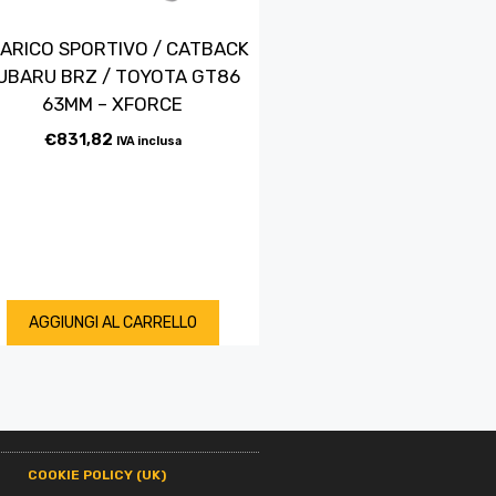
ARICO SPORTIVO / CATBACK
UBARU BRZ / TOYOTA GT86
63MM – XFORCE
€
831,82
IVA inclusa
AGGIUNGI AL CARRELLO
COOKIE POLICY (UK)