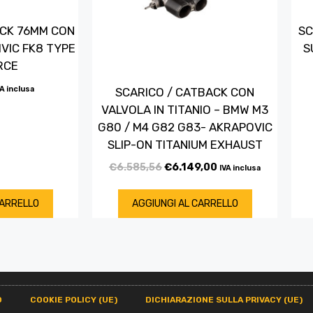
ACK 76MM CON
SC
VIC FK8 TYPE
S
RCE
VA inclusa
SCARICO / CATBACK CON
VALVOLA IN TITANIO – BMW M3
G80 / M4 G82 G83- AKRAPOVIC
SLIP-ON TITANIUM EXHAUST
€
6.585,56
€
6.149,00
IVA inclusa
CARRELLO
AGGIUNGI AL CARRELLO
O
COOKIE POLICY (UE)
DICHIARAZIONE SULLA PRIVACY (UE)