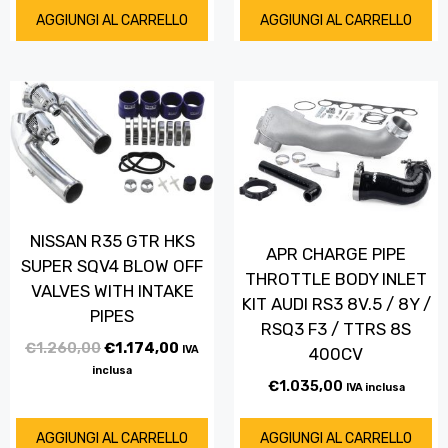
AGGIUNGI AL CARRELLO
AGGIUNGI AL CARRELLO
NISSAN R35 GTR HKS
APR CHARGE PIPE
SUPER SQV4 BLOW OFF
THROTTLE BODY INLET
VALVES WITH INTAKE
KIT AUDI RS3 8V.5 / 8Y /
PIPES
RSQ3 F3 / TTRS 8S
€
1.260,00
€
1.174,00
IVA
400CV
inclusa
€
1.035,00
IVA inclusa
AGGIUNGI AL CARRELLO
AGGIUNGI AL CARRELLO