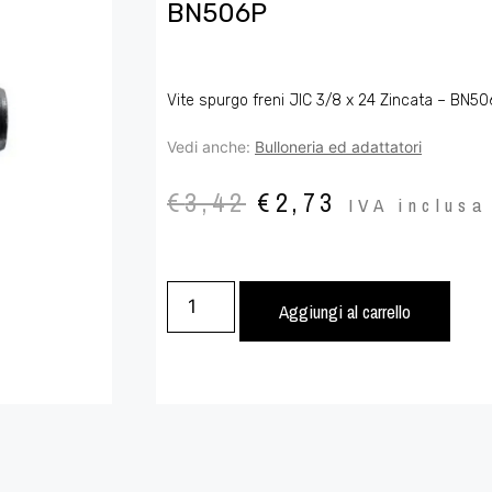
BN506P
Vite spurgo freni JIC 3/8 x 24 Zincata – BN50
Vedi anche:
Bulloneria ed adattatori
€
3,42
€
2,73
IVA inclusa
Aggiungi al carrello