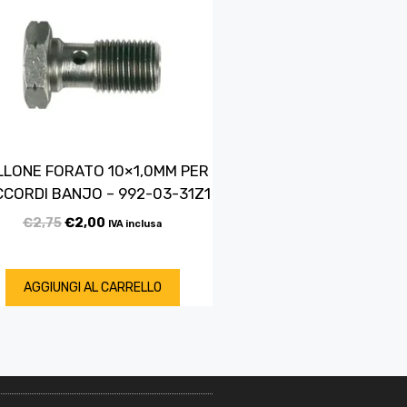
LLONE FORATO 10×1,0MM PER
CORDI BANJO – 992-03-31Z1
€
2,75
€
2,00
IVA inclusa
AGGIUNGI AL CARRELLO