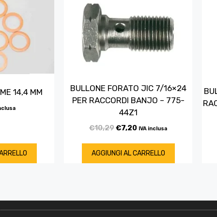
BULLONE FORATO JIC 7/16×24
BU
ME 14,4 MM
PER RACCORDI BANJO – 775-
RAC
nclusa
44Z1
€
10,29
€
7,20
IVA inclusa
CARRELLO
AGGIUNGI AL CARRELLO