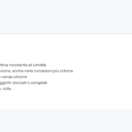
iva resistente all’umidità.
ione, anche nelle condizioni più critiche.
senza silicone.
niti, bloccati o congelati.
 colla …