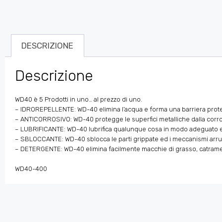
DESCRIZIONE
Descrizione
WD40 è 5 Prodotti in uno… al prezzo di uno.
– IDROREPELLENTE: WD-40 elimina l’acqua e forma una barriera protett
– ANTICORROSIVO: WD-40 protegge le superfici metalliche dalla corros
– LUBRIFICANTE: WD-40 lubrifica qualunque cosa in modo adeguato e 
– SBLOCCANTE: WD-40 sblocca le parti grippate ed i meccanismi arruggi
– DETERGENTE: WD-40 elimina facilmente macchie di grasso, catrame,
WD40-400