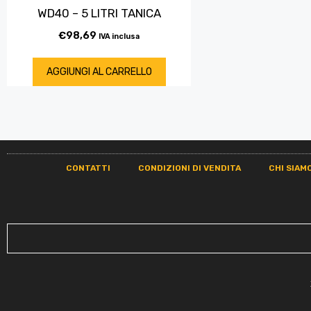
WD40 – 5 LITRI TANICA
€
98,69
IVA inclusa
AGGIUNGI AL CARRELLO
CONTATTI
CONDIZIONI DI VENDITA
CHI SIAM