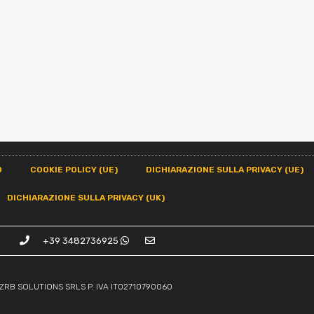
O
COOKIE POLICY (UE)
DICHIARAZIONE SULLA PRIVACY (UE)
DICHIARAZIONE SULLA PRIVACY (UK)
+39 3482736925
ZRB SOLUTIONS SRLS P. IVA IT02710790060