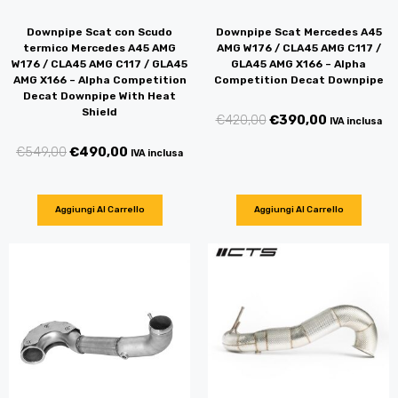
Downpipe Scat con Scudo
Downpipe Scat Mercedes A45
termico Mercedes A45 AMG
AMG W176 / CLA45 AMG C117 /
W176 / CLA45 AMG C117 / GLA45
GLA45 AMG X166 – Alpha
AMG X166 – Alpha Competition
Competition Decat Downpipe
Decat Downpipe With Heat
Shield
€
420,00
€
390,00
IVA inclusa
€
549,00
€
490,00
IVA inclusa
Aggiungi Al Carrello
Aggiungi Al Carrello