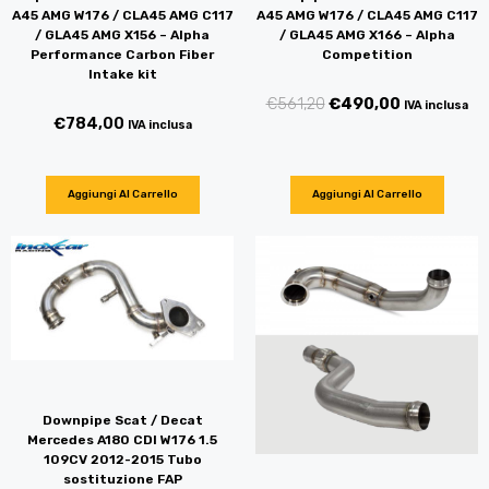
A45 AMG W176 / CLA45 AMG C117
A45 AMG W176 / CLA45 AMG C117
/ GLA45 AMG X156 – Alpha
/ GLA45 AMG X166 – Alpha
Performance Carbon Fiber
Competition
Intake kit
€
561,20
€
490,00
IVA inclusa
€
784,00
IVA inclusa
Aggiungi Al Carrello
Aggiungi Al Carrello
Downpipe Scat / Decat
Mercedes A180 CDI W176 1.5
109CV 2012-2015 Tubo
sostituzione FAP