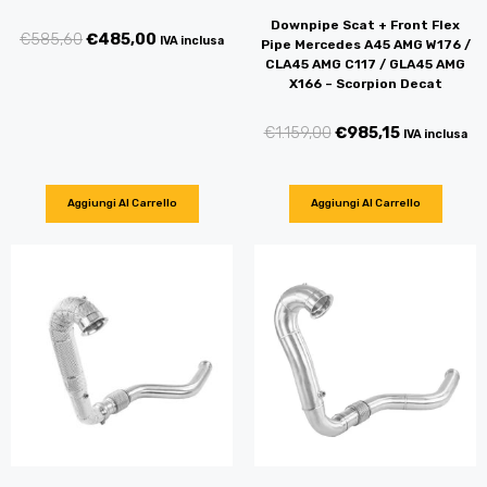
Downpipe Scat + Front Flex
€
585,60
€
485,00
IVA inclusa
Pipe Mercedes A45 AMG W176 /
CLA45 AMG C117 / GLA45 AMG
X166 – Scorpion Decat
€
1.159,00
€
985,15
IVA inclusa
Aggiungi Al Carrello
Aggiungi Al Carrello