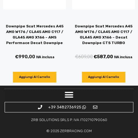
Downpipe Scat Mercedes A45
Downpipe Scat Mercedes A45
AMG W176 / CLA45 AMG C117 /
AMG W176 / CLA45 AMG C117 /
GLA45 AMG X166 – AMS
GLA45 AMG X166 – Decat
Performace Decat Downpipe
Downpipe CTS TURBO
€
990,00
€
609,00
€
587,00
IVA inclusa
IVA inclusa
Aggiungi Al Carrello
Aggiungi Al Carrello
+39 3482736925
ZRB SOLUTIONS SRLS P. IVA IT02710790060
© 2025
ZERBRACING.COM