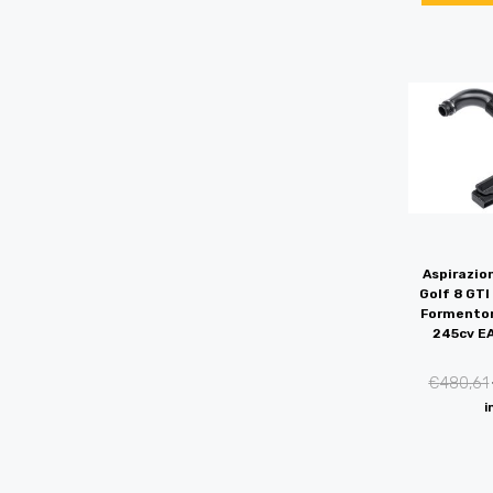
Aspirazio
Golf 8 GTI
Formentor
245cv E
€
480,61
i