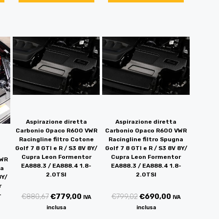
Aspirazione diretta
Aspirazione diretta
Carbonio Opaco R600 VWR
Carbonio Opaco R600 VWR
Racingline filtro Cotone
Racingline filtro Spugna
Golf 7 8 GTI e R / S3 8V 8Y/
Golf 7 8 GTI e R / S3 8V 8Y/
Cupra Leon Formentor
Cupra Leon Formentor
VWR
EA888.3 / EA888.4 1.8-
EA888.3 / EA888.4 1.8-
na
2.0TSI
2.0TSI
8Y/
r
-
€
880,67
€
779,00
€
799,02
€
690,00
IVA
IVA
inclusa
inclusa