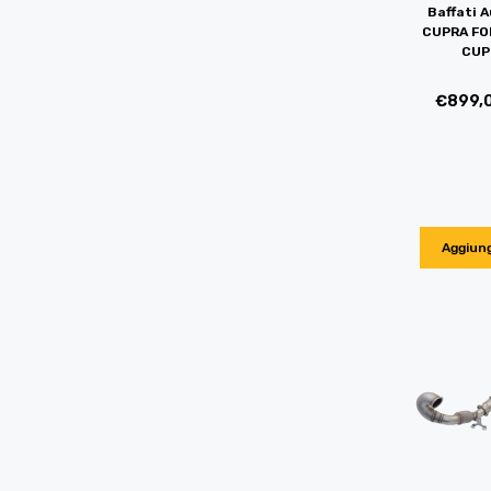
Baffati A
CUPRA FO
CUP
€
899,
Aggiung