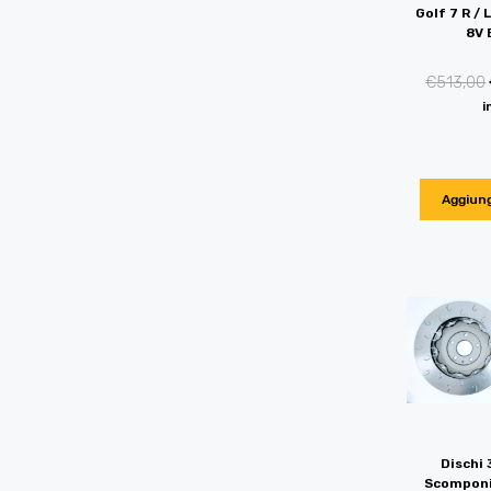
Golf 7 R / 
8V 
€
513,00
i
Aggiung
Dischi
Scomponib