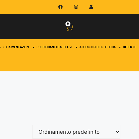
0
STRUMENTAZIONI
LUBRIFICANTI E ADDITIVI
ACCESSORI ED ESTETICA
OFFERTE