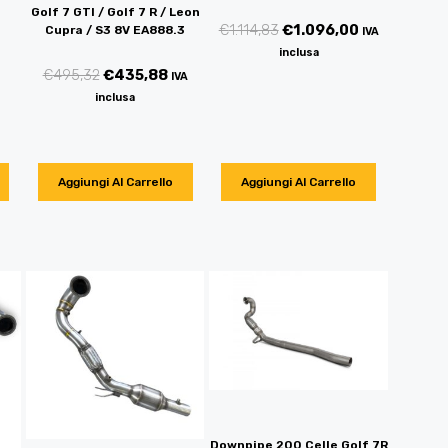
Golf 7 GTI / Golf 7 R / Leon
€
1.114,83
€
1.096,00
Cupra / S3 8V EA888.3
IVA
inclusa
€
495,32
€
435,88
IVA
inclusa
Aggiungi Al Carrello
Aggiungi Al Carrello
Downpipe 200 Celle Golf 7R