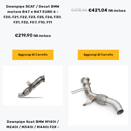
Downpipe SCAT / Decat BMW
€
478,46
€
421,04
IVA inclusa
motore B47 e N47 EURO 6 –
F20, F21, F22, F23, F25, F26, F30.
F31, F32, F07, F10, F11
€
219,90
IVA inclusa
Aggiungi Al Carrello
Aggiungi Al Carrello
Downpipe Scat BMW M140i /
M240i / M340i / M440i F2X –