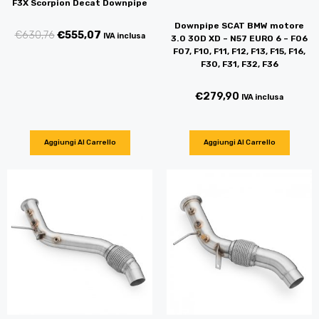
F3X Scorpion Decat Downpipe
Downpipe SCAT BMW motore
€
630,76
€
555,07
IVA inclusa
3.0 30D XD – N57 EURO 6 – F06
F07, F10, F11, F12, F13, F15, F16,
F30, F31, F32, F36
€
279,90
IVA inclusa
Aggiungi Al Carrello
Aggiungi Al Carrello