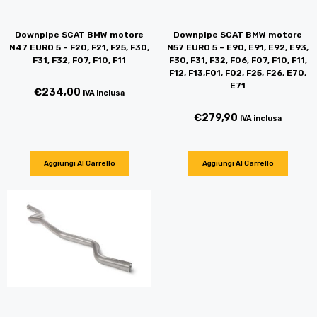
Downpipe SCAT BMW motore
Downpipe SCAT BMW motore
N47 EURO 5 – F20, F21, F25, F30,
N57 EURO 5 – E90, E91, E92, E93,
F31, F32, F07, F10, F11
F30, F31, F32, F06, F07, F10, F11,
F12, F13,F01, F02, F25, F26, E70,
E71
€
234,00
IVA inclusa
€
279,90
IVA inclusa
Aggiungi Al Carrello
Aggiungi Al Carrello