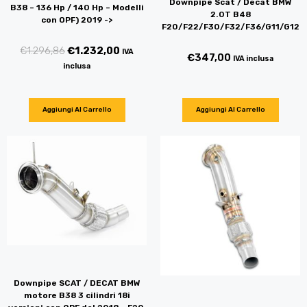
Downpipe Scat / Decat BMW
B38 – 136 Hp / 140 Hp – Modelli
2.0T B48
con OPF) 2019 ->
F20/F22/F30/F32/F36/G11/G12
€
1.296,86
€
1.232,00
IVA
€
347,00
IVA inclusa
inclusa
Aggiungi Al Carrello
Aggiungi Al Carrello
Downpipe SCAT / DECAT BMW
motore B38 3 cilindri 18i