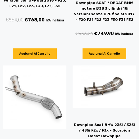
versioni con OPF dal 2018 – F20,
Downpipe SCAT / DECAT BMW
F21, F22, F23, F30, F31, F32
motore B38 3 cilindri 18i
versioni senza OPF fino al 2017
€
854,00
€
768,00
– F20 F21 F22 F23 F30 F31 F32
IVA inclusa
€
833,26
€
749,90
IVA inclusa
Aggiungi Al Carrello
Aggiungi Al Carrello
Downpipe Scat BMW 235i / 335i
/ 435i F2x / F3x – Scorpion
Decat Downpipe