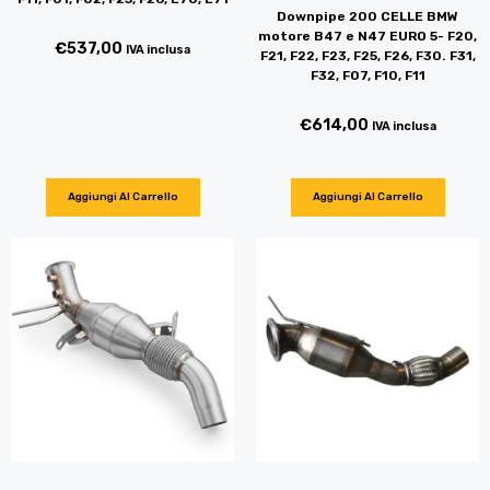
Downpipe 200 CELLE BMW
motore B47 e N47 EURO 5- F20,
€
537,00
IVA inclusa
F21, F22, F23, F25, F26, F30. F31,
F32, F07, F10, F11
€
614,00
IVA inclusa
Aggiungi Al Carrello
Aggiungi Al Carrello