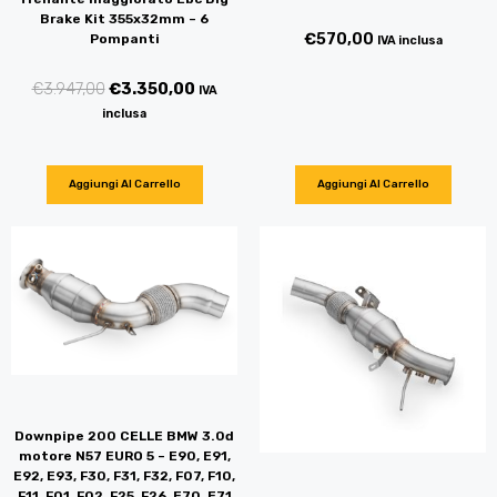
Brake Kit 355x32mm – 6
€
570,00
Pompanti
IVA inclusa
€
3.947,00
€
3.350,00
IVA
inclusa
Aggiungi Al Carrello
Aggiungi Al Carrello
Downpipe 200 CELLE BMW 3.0d
motore N57 EURO 5 – E90, E91,
E92, E93, F30, F31, F32, F07, F10,
F11, F01, F02, F25, F26, E70, E71