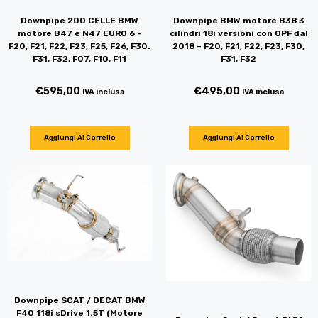
Downpipe BMW motore B38 3
Downpipe 200 CELLE BMW
cilindri 18i versioni con OPF dal
motore B47 e N47 EURO 6 –
2018 – F20, F21, F22, F23, F30,
F20, F21, F22, F23, F25, F26, F30.
F31, F32
F31, F32, F07, F10, F11
€
495,00
€
595,00
IVA inclusa
IVA inclusa
Aggiungi Al Carrello
Aggiungi Al Carrello
Downpipe SCAT / DECAT BMW
F40 118i sDrive 1.5T (Motore