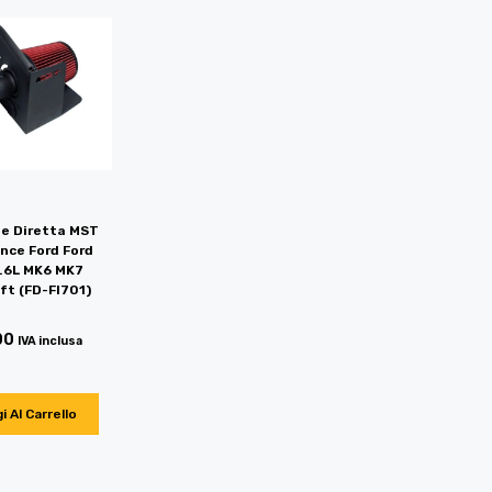
ne Diretta MST
nce Ford Ford
1.6L MK6 MK7
ft (FD-FI701)
00
IVA inclusa
i Al Carrello