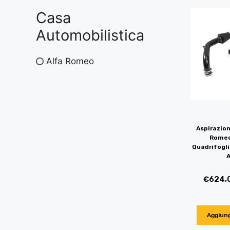
Casa
Automobilistica
Alfa Romeo
Aspirazion
Romeo
Quadrifogli
A
€
624,
Aggiung