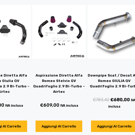
e Diretta Alfa
Aspirazione Diretta Alfa
Downpipe Scat / Decat A
 Giulia QV
Romeo Stelvio QV
Romeo GIULIA QV
o 2.9 Bi-Turbo –
Quadrifoglio 2.9 Bi-Turbo –
Quadrifoglio 2.9 Bi-Tur
irtec
Airtec
€
783,42
€
680,00
IV
00
€
609,00
IVA inclusa
IVA inclusa
inclusa
i Al Carrello
Aggiungi Al Carrello
Aggiungi Al Carrello