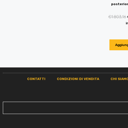
posterio
€
1.803,16
i
Aggiung
CONTATTI
CONDIZIONI DI VENDITA
CHI SIAM