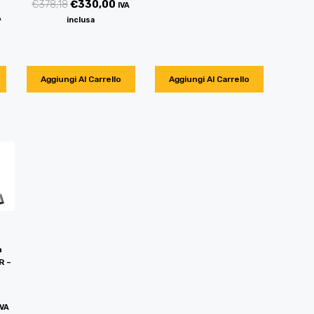
€
378,18
€
330,00
IVA
A
inclusa
Aggiungi Al Carrello
Aggiungi Al Carrello
n
R –
IVA