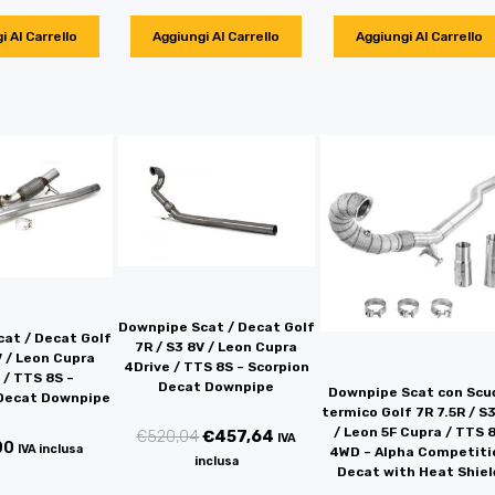
i Al Carrello
Aggiungi Al Carrello
Aggiungi Al Carrello
Downpipe Scat / Decat Golf
at / Decat Golf
7R / S3 8V / Leon Cupra
V / Leon Cupra
4Drive / TTS 8S – Scorpion
 / TTS 8S –
Decat Downpipe
Downpipe Scat con Scu
 Decat Downpipe
termico Golf 7R 7.5R / S
/ Leon 5F Cupra / TTS 
€
520,04
€
457,64
IVA
00
IVA inclusa
4WD – Alpha Competiti
inclusa
Decat with Heat Shiel