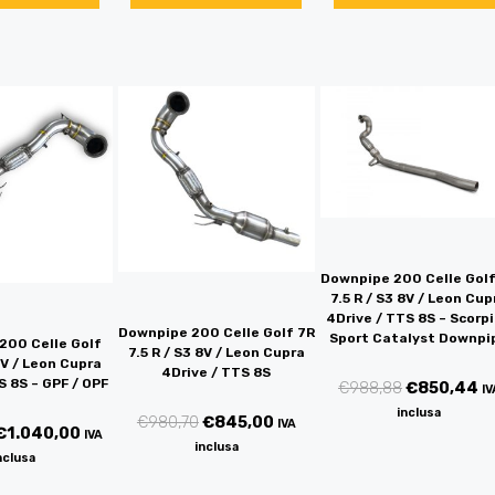
Downpipe 200 Celle Golf
7.5 R / S3 8V / Leon Cup
4Drive / TTS 8S – Scorp
Downpipe 200 Celle Golf 7R
Sport Catalyst Downpi
200 Celle Golf
7.5 R / S3 8V / Leon Cupra
8V / Leon Cupra
4Drive / TTS 8S
S 8S – GPF / OPF
€
988,88
€
850,44
IV
inclusa
€
980,70
€
845,00
IVA
€
1.040,00
IVA
inclusa
nclusa