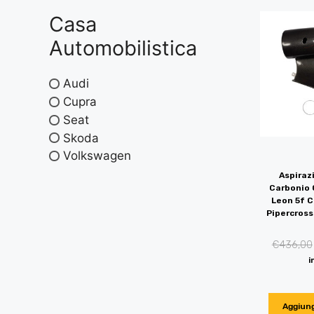
Casa
Automobilistica
Audi
Cupra
Seat
Skoda
Volkswagen
Aspiraz
Carbonio G
Leon 5f C
Pipercross
€
436,00
i
Aggiung