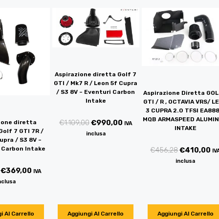
Aspirazione diretta Golf 7
GTI / Mk7 R / Leon 5f Cupra
/ S3 8V – Eventuri Carbon
Aspirazione Diretta GOL
Intake
GTI / R , OCTAVIA VRS/ L
3 CUPRA 2.0 TFSI EA888
MQB ARMASPEED ALUMI
€
1.109,00
€
990,00
ione diretta
IVA
INTAKE
olf 7 GTI 7R /
inclusa
upra / S3 8V –
 Carbon Intake
€
456,28
€
410,00
IV
inclusa
€
369,00
IVA
nclusa
i Al Carrello
Aggiungi Al Carrello
Aggiungi Al Carrello