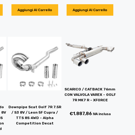
Aggiungi Al Carrello
Aggiungi Al Carrello
SCARICO / CATBACK 76mm
CON VALVOLA VAREX – GOLF
7R MK7 R – XFORCE
do
Downpipe Scat Golf 7R 7.5R
3 8V
/ S3 8V / Leon 5F Cupra /
€
1.887,86
IVA inclusa
8S
TTS 8S 4WD – Alpha
on
Competition Decat
d