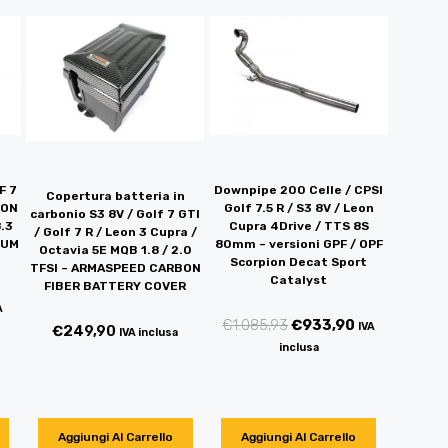
F 7
Downpipe 200 Celle / CPSI
Copertura batteria in
EON
Golf 7.5 R / S3 8V / Leon
carbonio S3 8V / Golf 7 GTI
.3
Cupra 4Drive / TTS 8S
/ Golf 7 R / Leon 3 Cupra /
NUM
80mm – versioni GPF / OPF
Octavia 5E MQB 1.8 / 2.0
Scorpion Decat Sport
TFSI – ARMASPEED CARBON
Catalyst
FIBER BATTERY COVER
A
€
1.085,93
€
933,90
IVA
€
249,90
IVA inclusa
inclusa
Aggiungi Al Carrello
Aggiungi Al Carrello