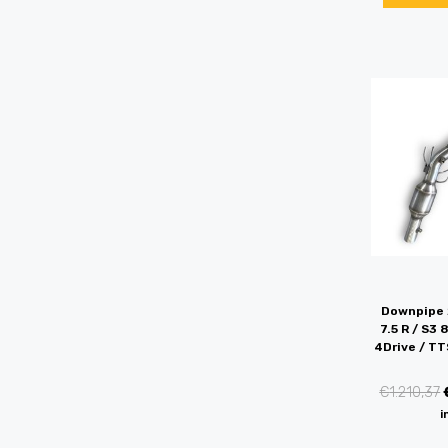
Downpipe 
7.5 R / S3 
4Drive / TT
€
1.210,37
i