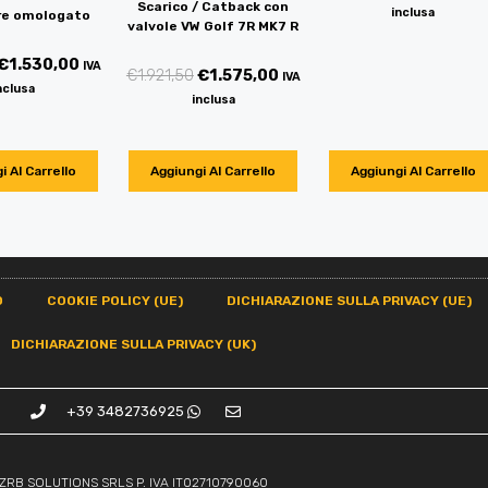
Scarico / Catback con
inclusa
re omologato
valvole VW Golf 7R MK7 R
€
1.530,00
IVA
€
1.921,50
€
1.575,00
IVA
nclusa
inclusa
i Al Carrello
Aggiungi Al Carrello
Aggiungi Al Carrello
O
COOKIE POLICY (UE)
DICHIARAZIONE SULLA PRIVACY (UE)
DICHIARAZIONE SULLA PRIVACY (UK)
+39 3482736925
ZRB SOLUTIONS SRLS P. IVA IT02710790060