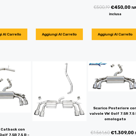
€
500,19
€
450,00
IV
inclusa
i Al Carrello
Aggiungi Al Carrello
Aggiungi Al Carrello
Scarico Posteriore co
valvole VW Golf 7.5R 7.5 
omologato
/ Catback con
€
1.561,60
€
1.309,00
Golf 7.5R 7.5 R –