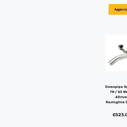
Aggiung
Downpipe Sc
7R / S3 8
4Drive
Racingline
€
523,