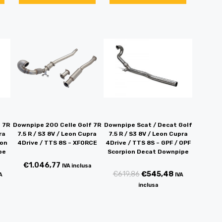
 7R
Downpipe 200 Celle Golf 7R
Downpipe Scat / Decat Golf
ra
7.5 R / S3 8V / Leon Cupra
7.5 R / S3 8V / Leon Cupra
ion
4Drive / TTS 8S – XFORCE
4Drive / TTS 8S – GPF / OPF
pe
Scorpion Decat Downpipe
€
1.046,77
IVA inclusa
€
619,86
€
545,48
A
IVA
inclusa