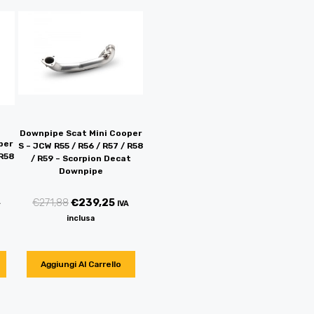
Downpipe Scat Mini Cooper
per
S – JCW R55 / R56 / R57 / R58
 R58
/ R59 – Scorpion Decat
Downpipe
€
271,88
€
239,25
A
IVA
inclusa
Aggiungi Al Carrello