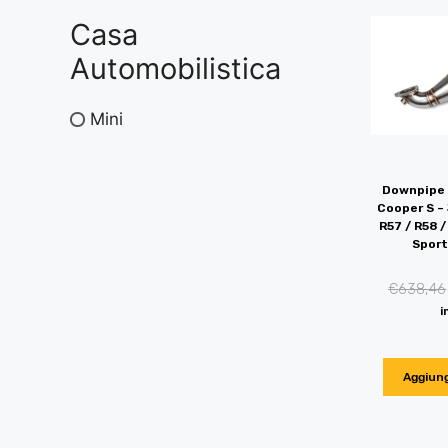
Casa
Automobilistica
Mini
Downpipe 
Cooper S – 
R57 / R58 /
Sport
€
638,46
i
Aggiung