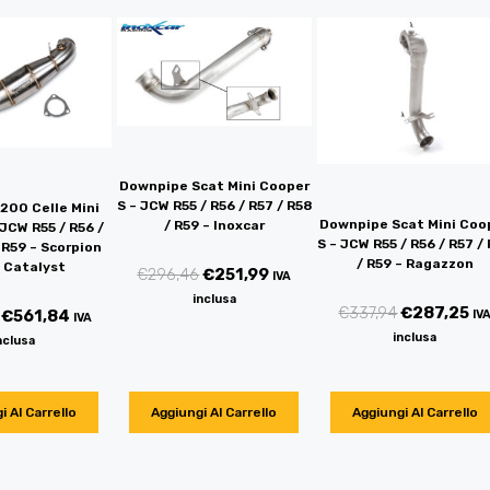
Downpipe Scat Mini Cooper
S – JCW R55 / R56 / R57 / R58
200 Celle Mini
Downpipe Scat Mini Coo
/ R59 – Inoxcar
JCW R55 / R56 /
S – JCW R55 / R56 / R57 /
 R59 – Scorpion
/ R59 – Ragazzon
 Catalyst
€
296,46
€
251,99
IVA
inclusa
€
337,94
€
287,25
€
561,84
IV
IVA
inclusa
nclusa
i Al Carrello
Aggiungi Al Carrello
Aggiungi Al Carrello