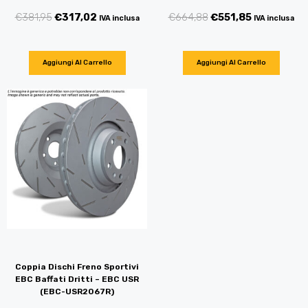
€
381,95
€
317,02
€
664,88
€
551,85
IVA inclusa
IVA inclusa
Aggiungi Al Carrello
Aggiungi Al Carrello
Coppia Dischi Freno Sportivi
EBC Baffati Dritti – EBC USR
(EBC-USR2067R)