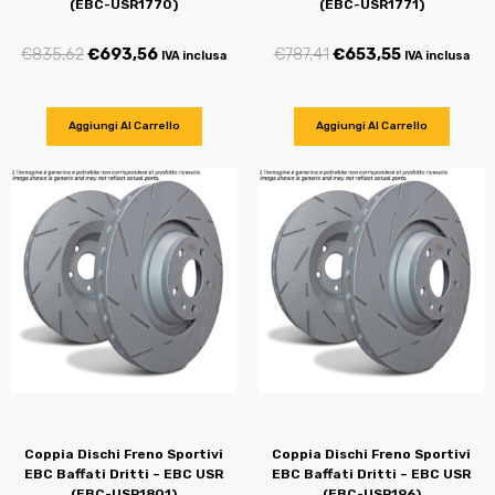
(EBC-USR1770)
(EBC-USR1771)
€
835,62
€
693,56
€
787,41
€
653,55
IVA inclusa
IVA inclusa
Aggiungi Al Carrello
Aggiungi Al Carrello
Coppia Dischi Freno Sportivi
Coppia Dischi Freno Sportivi
EBC Baffati Dritti – EBC USR
EBC Baffati Dritti – EBC USR
(EBC-USR1801)
(EBC-USR196)